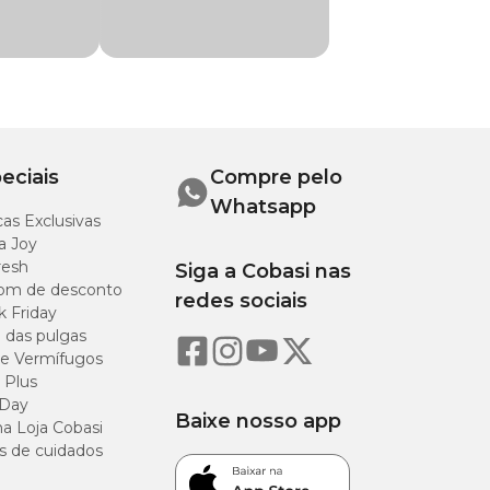
manutenção.
u em uma de nossas
eciais
Compre pelo
Whatsapp
as Exclusivas
a Joy
resh
Siga a Cobasi nas
om de desconto
redes sociais
k Friday
o das pulgas
e Vermífugos
 Plus
 Day
Baixe nosso app
a Loja Cobasi
s de cuidados