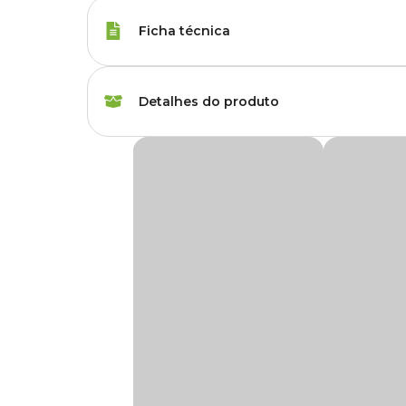
Ficha técnica
Marca
Holambra
Detalhes do produto
Cor
Colorido, Rosa, Verm
Begonia Planta Natural Pote 15
Gênero
Unissex
Produto disponível exclusivamente para ret
disponível no momento da retirada.
Grupo
Flores
Tipo de Planta
Flor
A
Begônia
é uma planta ornamental muito apreciada por 
variedades híbridas. De porte médio, atingindo cerca de 3
diversas cores, texturas e formatos. Seja em jardins somb
Utilidade
Decoração
decoração.
Apesar de algumas variedades produzirem flores, muitas b
Ambiente
Externo, Interno
variedade Beleaf, compacta, ramificada e especialmente r