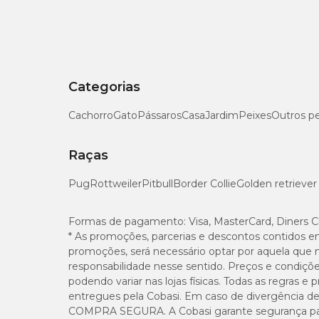
Use adubo líquido balanceado quinzenalmente na primavera
Poda
Faça apenas para remover folhas secas ou velhas e estimu
Categorias
Cachorro
Gato
Pássaros
Casa
Jardim
Peixes
Outros p
Raças
Pug
Rottweiler
Pitbull
Border Collie
Golden retriever
Formas de pagamento:
Visa, MasterCard, Diners C
* As promoções, parcerias e descontos contidos e
promoções, será necessário optar por aquela que 
responsabilidade nesse sentido. Preços e condiçõ
podendo variar nas lojas físicas. Todas as regras 
entregues pela Cobasi. Em caso de divergência de v
COMPRA SEGURA. A Cobasi garante segurança para 