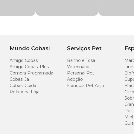
ltivo, a begônia é uma escolha perfeita para quem busca elegância com pouca 
al Pote 15 com preço
especial. Compre agora mesmo em nosso site, app o
ser protegida do sol direto, que pode danificar a folhagem.
Mundo Cobasi
Serviços Pet
Esp
Amigo Cobasi
Banho e Tosa
Marc
Amigo Cobasi Plus
Veterinário
Linh
Compra Programada
Personal Pet
Biof
Cobasi Já
Adoção
Cup
substrato estiver seco, evitando o excesso de água.
o
Cobasi Cuida
Franquia Pet Anjo
Blac
Retirar na Loja
Cicl
Sobr
Gran
rra vegetal com perlita, areia e húmus.
Pet
Minh
Guia