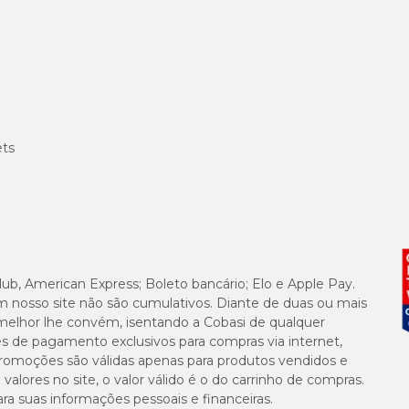
 e no verão. No outono e inverno, reduza a frequência.
lar uma aparência mais limpa e saudável.
ets
lub, American Express; Boleto bancário; Elo e Apple Pay.
m nosso site não são cumulativos. Diante de duas ou mais
melhor lhe convém, isentando a Cobasi de qualquer
es de pagamento exclusivos para compras via internet,
e promoções são válidas apenas para produtos vendidos e
alores no site, o valor válido é o do carrinho de compras.
suas informações pessoais e financeiras.