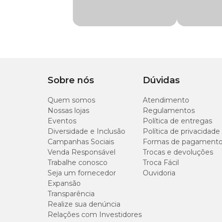
visual marcante. Por sua versatilidade e facilidade de cu
Tipo de
Meia Luz
Só aqui na Cobasi você encontra a
Begonia Planta Natur
Iluminação
lojas.
Rega
Abundante
Iluminação
Gosta de ambientes com luz indireta ou sombra clara. Deve 
Sobre nós
Dúvidas
Quem somos
Atendimento
Nossas lojas
Regulamentos
Rega
Eventos
Política de entregas
Diversidade e Inclusão
Política de privacidade
Mantenha o solo levemente úmido. Regue quando o topo do 
Campanhas Sociais
Formas de pagament
Venda Responsável
Trocas e devoluções
Substrato
Trabalhe conosco
Troca Fácil
Seja um fornecedor
Ouvidoria
Bem drenado e rico em matéria orgânica. Ideal misturar te
Expansão
Transparência
Realize sua denúncia
Adubação
Relações com Investidores