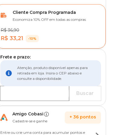
Cliente Compra Programada
Economiza 10% OFF em todas as compras
R$ 36,90
R$ 33,21
-10%
Frete e prazo:
Atenção, produto disponível apenas para
retirada em loja. Insira o CEP abaixo e
consulte a disponibilidade.
Buscar
Amigo Cobasi
+
36
pontos
Cadastre-se e ganhe
Entre ou crie uma conta para acumular pontos e