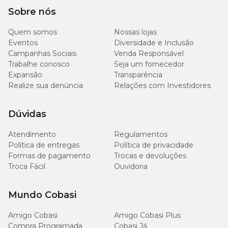
Sobre nós
Aplicar adubo líquido balanceado a cada 15 a 20 dias na primavera
e verão. Reduzir a frequência no outono e inverno.
Quem somos
Nossas lojas
Eventos
Diversidade e Inclusão
Campanhas Sociais
Venda Responsável
Poda
Trabalhe conosco
Seja um fornecedor
Expansão
Transparência
Não exige poda frequente. Remova folhas secas ou danificadas
Realize sua denúncia
Relações com Investidores
para manter a planta saudável e com bom aspecto.
Dúvidas
Atendimento
Regulamentos
Política de entregas
Política de privacidade
Formas de pagamento
Trocas e devoluções
Troca Fácil
Ouvidoria
Mundo Cobasi
Amigo Cobasi
Amigo Cobasi Plus
Compra Programada
Cobasi Já