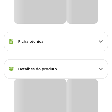
Ficha técnica
Marca
Holambra
Detalhes do produto
Cor
Verde
Gênero
Unissex
Begonia Beleaf Planta Natural Pote 15
Grupo
Plantas
Produto disponível exclusivamente para retirada
em lojas Cobasi de São Paulo, com opção de
escolha do modelo disponível no momento da
Tipo de Planta
Folhagem