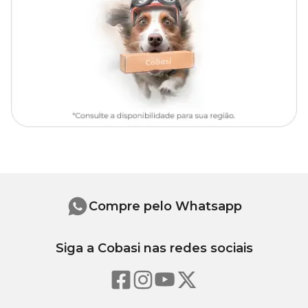
Natural Pote 15 com preço
especial. Compre agora mesmo em
nosso site, app ou em uma de nossas lojas.
Iluminação
Prefere luz indireta e ambientes sombreados. Deve ser protegida
do sol direto, que pode queimar suas folhas delicadas.
Rega
Gosta de solo levemente úmido. Regar quando a superfície do
substrato estiver seca ao toque, evitando encharcar.
Compre pelo Whatsapp
Substrato
Siga a Cobasi nas redes sociais
Rico em matéria orgânica, leve e com boa drenagem. Misturas
com terra vegetal, perlita e húmus são ideais.
Adubação