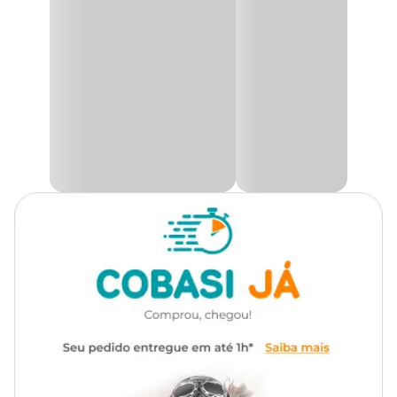
retirada.
Utilidade
Decoração
A
Begônia Beleaf
é uma variedade moderna e altamente
ornamental da tradicional begônia, planta que pertence a um
Ambiente
Externo, Interno
gênero com mais de mil espécies e milhares de híbridos espalhados
pelo mundo. Com cerca de 30 cm de altura, essa begônia de médio
porte se destaca especialmente por sua folhagem decorativa, que
Tipo de Iluminação
Meia Luz
apresenta coloração intensa e padrões marcantes. Diferente de
outras espécies que atraem pela florada, a Beleaf chama atenção
exclusivamente pelas folhas, sendo perfeita para composições
Rega
Abundante
sofisticadas e criativas em interiores bem iluminados ou em jardins
sombreados.
Compacta, densamente ramificada e resistente a pragas e doenças,
a
Planta Begônia Beleaf
é uma excelente opção para quem
busca praticidade e estilo na decoração verde. Sua estrutura
robusta e aparência exótica conferem personalidade ao ambiente,
seja em vasos, jardineiras ou canteiros protegidos. Por não
apresentar flores de destaque ornamental, o foco está totalmente
na exuberância das folhas, o que faz dessa planta uma verdadeira
joia para projetos paisagísticos e ambientes internos.
Só aqui na Cobasi você encontra a
Begonia Beleaf Planta