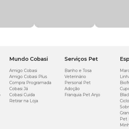
Mundo Cobasi
Serviços Pet
Esp
Amigo Cobasi
Banho e Tosa
Marc
Amigo Cobasi Plus
Veterinário
Linh
Compra Programada
Personal Pet
Biof
Cobasi Já
Adoção
Cup
o
Cobasi Cuida
Franquia Pet Anjo
Blac
Retirar na Loja
Cicl
Sobr
Gran
Pet
Minh