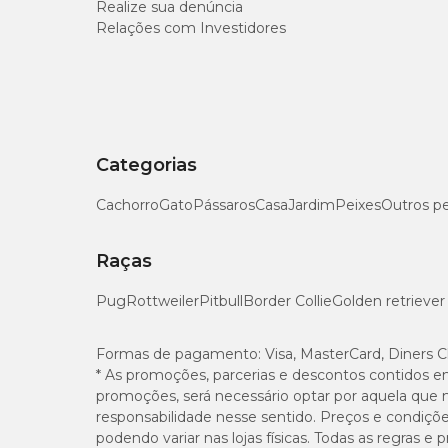
Realize sua denúncia
Relações com Investidores
Categorias
Cachorro
Gato
Pássaros
Casa
Jardim
Peixes
Outros p
Raças
Pug
Rottweiler
Pitbull
Border Collie
Golden retriever
Formas de pagamento:
Visa, MasterCard, Diners C
* As promoções, parcerias e descontos contidos e
promoções, será necessário optar por aquela que 
responsabilidade nesse sentido. Preços e condiçõ
podendo variar nas lojas físicas. Todas as regras 