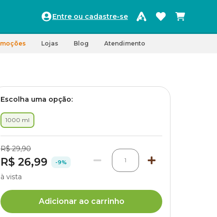
Entre ou cadastre-se
omoções
Lojas
Blog
Atendimento
Escolha uma opção:
1000 ml
R$ 29,90
R$ 26,99
1
-9%
à vista
Adicionar ao carrinho