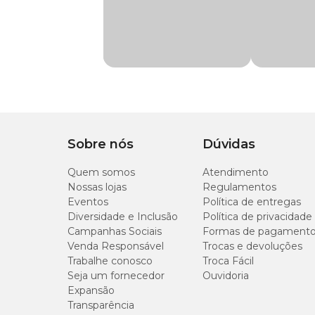
Material
Plástico
Medidas aproximadas
Diâmetro: 21 cm
Altura: 6 cm
Capacidade: 1000 ml
Sobre nós
Dúvidas
Quem somos
Atendimento
Nossas lojas
Regulamentos
Eventos
Política de entregas
Diversidade e Inclusão
Política de privacidade
Campanhas Sociais
Formas de pagament
Venda Responsável
Trocas e devoluções
Trabalhe conosco
Troca Fácil
Seja um fornecedor
Ouvidoria
Expansão
Transparência