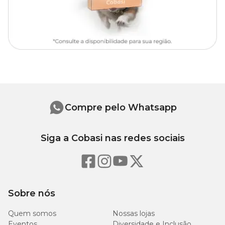
Onde comprar bebedouro pet?
Você encontra o
Bebedouro Porcelana Marmorado Médio
com preço
especial aqui na Cobasi. Compre pelo site, app ou
visite uma de nossas
lojas físicas
para garantir o melhor bebedouro
para seu pet!
Compre pelo Whatsapp
Siga a Cobasi nas redes sociais
Sobre nós
Quem somos
Nossas lojas
Eventos
Diversidade e Inclusão