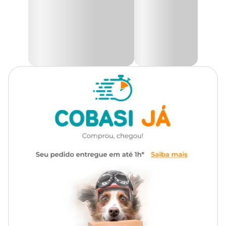
Pug, Schnauzer, Shar Pei, Shih Tzu,
esmaltado de alta qualidade, é resistente a riscos e manchas, além
de ser uma opção plastic free, produzida com matéria-prima
SRD, Yorkshire Terrier
natural e ecológica.
Observação: o uso de lava-louças e micro-ondas pode reduzir a
Marca
Cerâmica Regina
vida útil da peça.
Cor
Bege
Medidas aproximadas
Gênero
Unissex
Capacidade
Diâmetro
Altura
Peso
Material
Cerâmica
390 ml
12,5 cm
5,3 cm
350 g
Material
Cerâmica de alta resistência, higiênico, atóxico, acabamento
esmaltado resistente a riscos e manchas, fácil de limpar, plastic
free.