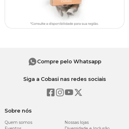
Onde comprar bebedouro pet?
Você encontra o
Bebedouro Porcelana Marmorado Médio
com preço
especial aqui na Cobasi. Compre pelo site, app ou
visite uma de nossas
lojas físicas
para garantir o melhor bebedouro
para seu pet!
Compre pelo Whatsapp
Siga a Cobasi nas redes sociais
Sobre nós
Quem somos
Nossas lojas
Eventos
Diversidade e Inclusão