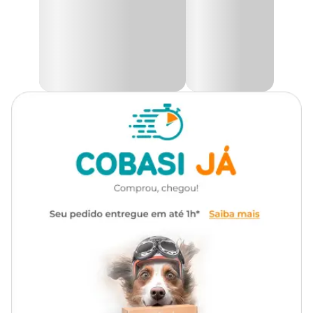
Pug, Schnauzer, Shar Pei, Shih Tzu,
esmaltado de alta qualidade, é resistente a riscos e manchas, além
de ser uma opção plastic free, produzida com matéria-prima
SRD, Yorkshire Terrier
natural e ecológica.
Observação: o uso de lava-louças e micro-ondas pode reduzir a
Marca
Cerâmica Regina
vida útil da peça.
Cor
Bege
Medidas aproximadas
Gênero
Unissex
Capacidade
Diâmetro
Altura
Peso
Material
Cerâmica
390 ml
12,5 cm
5,3 cm
350 g
Material
Cerâmica de alta resistência, higiênico, atóxico, acabamento
esmaltado resistente a riscos e manchas, fácil de limpar, plastic
free.