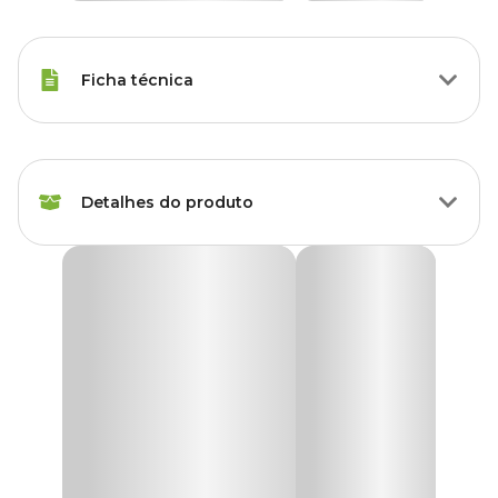
Ficha técnica
Marca
Pet Flex
Detalhes do produto
Cor
Azul
Gênero
Unissex
Bebedouro Automático Pet Flex Azul
O
Bebedouro Automático Pet Flex Azul
é a opção ideal para
Material
Plástico
hidratar o seu pet de maneira automática. A hidratação do pet é
um dos pontos que mais exigem atenção dos seus tutores, pois a
desidratação pode causar diversos problemas de saúde para os pets.
Com um bistrô que comporta até 1,8L de água, o
Bebedouro
Automático Pet Flex
garante que o seu pet se mantenha
hidratado a qualquer momento, tendo água sempre à disposição.