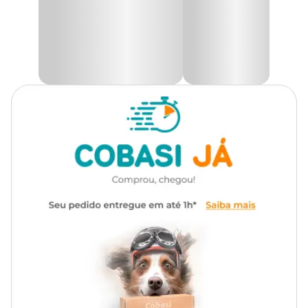
Aqui na Cobasi você encontra a maior variedade de produtos para
o seu pet com excelentes ofertas. Visite uma loja física, acesse o site
ou aplicativo e adquira o
Bebedouro Automático Pet Flex
Azul com preço
especial!
Medidas aproximadas
Comprimento:
17 cm x
Largura:
28 cm x
Altura:
20 cm.