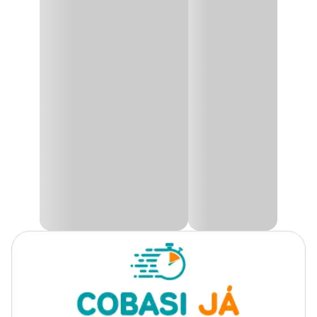
Bastão para Papagaio Vitale
Marca
Vitale
O
Bastão para Papagaio Vitale
é um alimento diário completo
indicado para papagaios, maritacas e araras. A barra de sementes
Gênero
Unissex
VITALE
é um complemento alimentar, servindo como distração e
alimento para as Aves.
Indicado para papagaios e
É um alimento completo com ovos e mel.
Indicação
demais psitacídeos de grande
porte
Embalagem Contém 2 bastões com ganchos individuais
.
Ração completa em bastão
Característica
com ovos e mel
Transgênico
Com transgênico
Corante
Com corante
Aromatizante
Com aromatizante