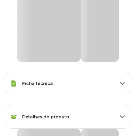
Ficha técnica
Espécies
Arara, Maritacas, Papagaio
Detalhes do produto
Peso da
200 g
Ração