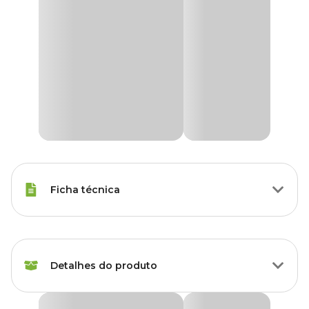
Ficha técnica
Espécies
Periquito
Detalhes do produto
Peso da
70 g
Ração