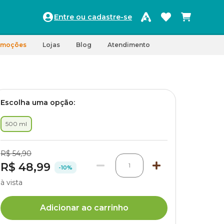
Entre ou cadastre-se
omoções
Lojas
Blog
Atendimento
Escolha uma opção:
500 ml
R$ 54,90
R$ 48,99
1
-10%
à vista
Adicionar ao carrinho