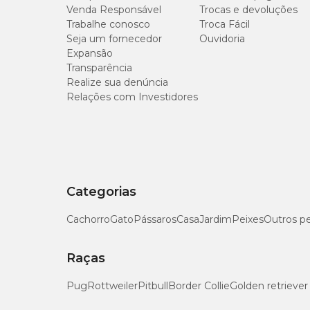
Venda Responsável
Trocas e devoluções
Trabalhe conosco
Troca Fácil
Seja um fornecedor
Ouvidoria
Expansão
Transparência
Realize sua denúncia
Relações com Investidores
Categorias
Cachorro
Gato
Pássaros
Casa
Jardim
Peixes
Outros p
Raças
Pug
Rottweiler
Pitbull
Border Collie
Golden retriever