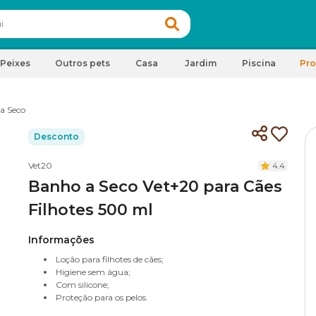
Peixes
Outros pets
Casa
Jardim
Piscina
Pr
a Seco
Desconto
Vet20
4.4
Banho a Seco Vet+20 para Cães
Filhotes 500 ml
Informações
Loção para filhotes de cães;
Higiene sem água;
Com silicone;
Proteção para os pelos.