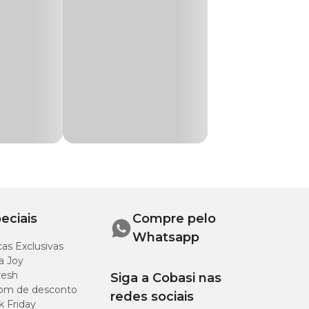
special o Banho
elo. Depois, retire
eciais
Compre pelo
Whatsapp
as Exclusivas
a Joy
resh
Siga a Cobasi nas
om de desconto
redes sociais
k Friday