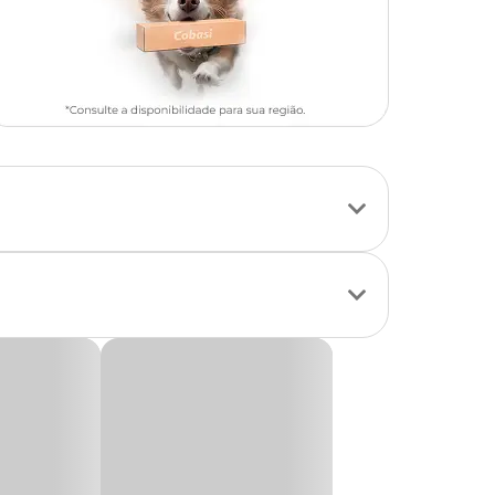
l remove impurezas
ento. Além disso,