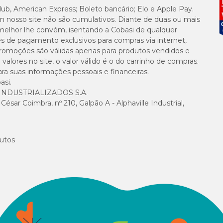
lub, American Express; Boleto bancário; Elo e Apple Pay.
m nosso site não são cumulativos. Diante de duas ou mais
melhor lhe convém, isentando a Cobasi de qualquer
es de pagamento exclusivos para compras via internet,
e promoções são válidas apenas para produtos vendidos e
alores no site, o valor válido é o do carrinho de compras.
suas informações pessoais e financeiras.
asi.
NDUSTRIALIZADOS S.A.
sar Coimbra, nº 210, Galpão A - Alphaville Industrial,
utos