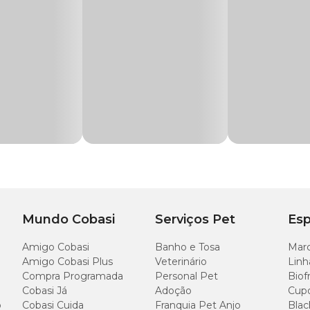
a a escovação, garantindo uma pelagem mais bonita e bem cuidada.
u pet sempre limpinho entre os banhos tradicionais. Adquira já com um
preço e
 em uma de nossas lojas físicas!
a, corante e água de osmose q.s.p.
endo olhos, focinho, boca e ouvidos. Espalhe o produto no sentido contrário ao p
Mundo Cobasi
Serviços Pet
Esp
Amigo Cobasi
Banho e Tosa
Marc
Amigo Cobasi Plus
Veterinário
Linh
Compra Programada
Personal Pet
Biof
Cobasi Já
Adoção
Cup
o
Cobasi Cuida
Franquia Pet Anjo
Blac