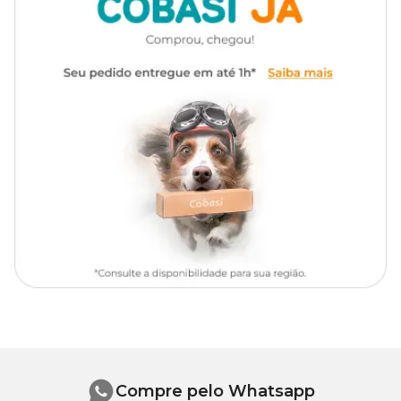
Composição
Água, D-Pantenol, fragrância, conservantes e EDTA dissódico.
Onde comprar?
Na Cobasi, você encontra o Banho a Seco Fast Shower Pet Society
com
preço
especial e excelentes ofertas.
Compre pelo Whatsapp