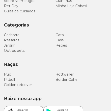
Sobre Vermífugos
Gran Plus
Pet Day
Minha Loja Cobasi
Guias de cuidados
Categorias
Cachorro
Gato
Pássaros
Casa
Jardim
Peixes
Outros pets
Raças
Pug
Rottweiler
Pitbull
Border Collie
Golden retriever
Baixe nosso app