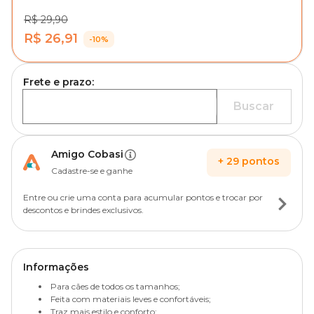
R$ 29,90
R$ 26,91
-10%
Frete e prazo:
Buscar
Amigo Cobasi
+
29
pontos
Cadastre-se e ganhe
Entre ou crie uma conta para acumular pontos e trocar por
descontos e brindes exclusivos.
Informações
Para cães de todos os tamanhos;
Feita com materiais leves e confortáveis;
Traz mais estilo e conforto;