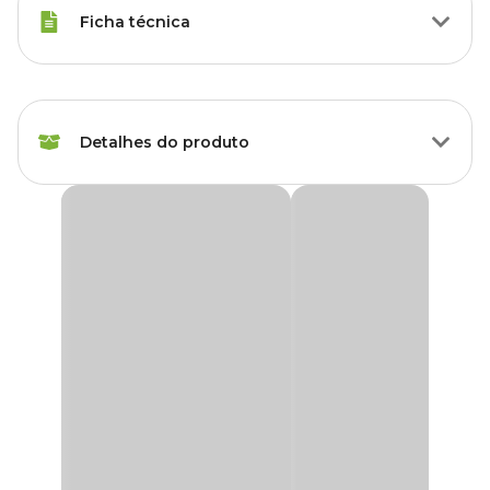
Ficha técnica
Agapornis, Cacatuas, Calopsita,
Espécies
Lóris, Maritacas, Periquito
Detalhes do produto
Marca
Kakatoo
Balanço Cru para Calopsita Kakatoo
Gênero
Unissex
O
Balanço Cru para Calopsita Kakatoo
é o acessório ideal para
manter sua ave ativa, entretida e saudável. Desenvolvido
Material
Madeira
especialmente para calopsitas e aves semelhantes, ele é fabricado
com madeira pinus de alta qualidade e plástico resistente,
garantindo durabilidade e segurança. Além de proporcionar um
ambiente mais dinâmico e divertido, esse balanço ajuda a
estimular a atividade física e mental do seu pet, prevenindo o
estresse causado pelo cativeiro.
Os balanços para aves são indispensáveis para o bem-estar do
animal, pois incentivam o exercício diário e promovem uma rotina
mais equilibrada. Com o
Balanço Cru para Calopsita
, sua ave