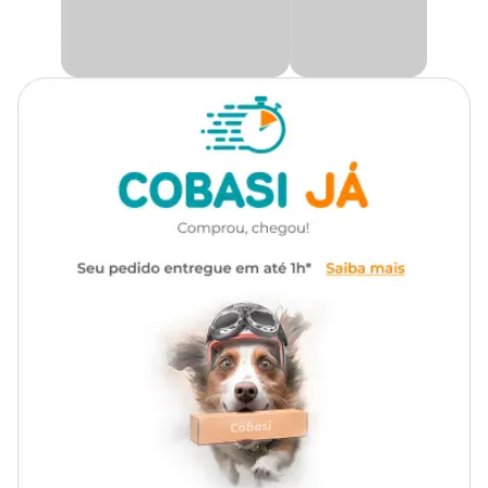
poderá se entreter por horas, fortalecendo as patas e melhorando
sua coordenação motora. Invista no conforto e na saúde do seu pet
com um acessório feito com materiais resistentes e seguros, ideal
para tornar o viveiro mais agradável e enriquecedor.
Só aqui na Cobasi você encontra o
Balanço Cru para Calopsita
Kakatoo com preço
especial. Compre agora mesmo em nosso
site, app ou em uma de nossas lojas.
Medidas aproximadas
Comprimento: 20 cm
Largura: 14 cm
As cores do produto podem variar de acordo com a
disponibilidade do produto em estoque.