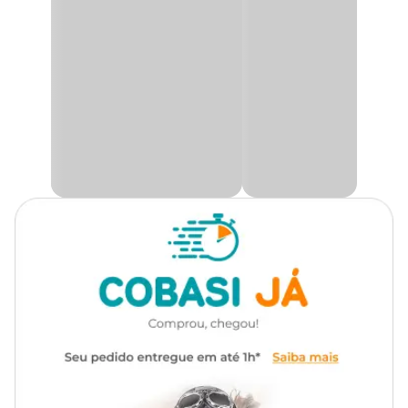
retirada.
Utilidade
Decoração
Encantadora e ornamental, a
Avenca
é conhecida por sua
folhagem minimalista e delicada. Nativa do Brasil, essa
Ambiente
Interno
samambaia herbácea perene se destaca pela elegância natural e é
ideal para compor jardins internos, varandas e espaços
sombreados.
Tipo de Iluminação
Indireta
Alcançando entre 30 e 40 cm de altura, a
Avenca Variada
é uma
planta de porte médio, se adaptando bem a locais úmidos e com
Rega
Moderada
pouca luz direta, sendo perfeita para trazer um toque de frescor e
suavidade ao ambiente. Disponível em diversas variedades e
formas, ela é uma escolha versátil para quem busca beleza e
leveza na decoração com plantas.
Só aqui na Cobasi você encontra a
Avenca Variada Planta
Natural Pote 14 com preço
especial. Compre agora mesmo em
nosso site, app ou em uma de nossas lojas.
Iluminação