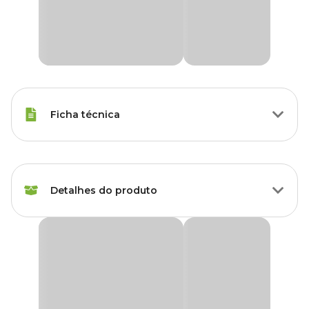
Ficha técnica
Marca
Holambra
Detalhes do produto
Cor
Verde
Gênero
Unissex
Avenca Variada Planta Natural Pote 14
Grupo
Plantas
Produto disponível exclusivamente para retirada
em lojas Cobasi de São Paulo, com opção de
escolha do modelo disponível no momento da
Tipo de Planta
Folhagem