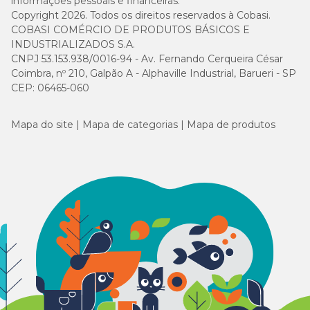
informações pessoais e financeiras.
Copyright 2026. Todos os direitos reservados à Cobasi.
COBASI COMÉRCIO DE PRODUTOS BÁSICOS E
INDUSTRIALIZADOS S.A.
CNPJ 53.153.938/0016-94 - Av. Fernando Cerqueira César
Coimbra, nº 210, Galpão A - Alphaville Industrial, Barueri - SP
CEP: 06465-060
Mapa do site
Mapa de categorias
Mapa de produtos