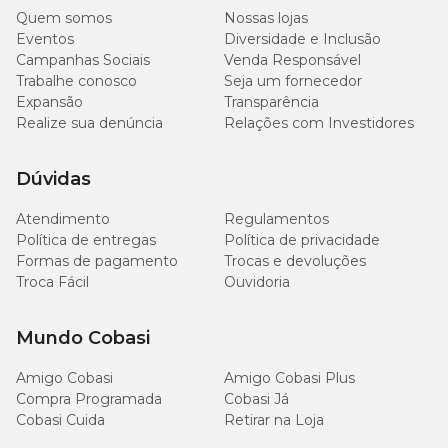
necessidades do animal ou segundo critério do médico-veterinário.
Quem somos
Nossas lojas
Eventos
Diversidade e Inclusão
Contraindicações
Campanhas Sociais
Venda Responsável
Trabalhe conosco
Seja um fornecedor
Expansão
Transparência
Não administrar a animais com hipersensibilidade a algum dos
seus componentes.
Realize sua denúncia
Relações com Investidores
Não administrar a animais com quadros de fenilcetonúria.
Não usar em fêmeas grávidas ou lactantes.
Dúvidas
Onde encontrar Artrin com preço bom?
Atendimento
Regulamentos
Política de entregas
Política de privacidade
A Cobasi oferece os melhores produtos do mercado, aqui você
Formas de pagamento
Trocas e devoluções
encontra o
Artrin Condroprotetor Brouwer com preço
Troca Fácil
Ouvidoria
especial e qualidade nos nossos produtos, serviços, entrega e
atendimento! Compre pelo site, pelo App ou em nossas lojas
físicas.
Mundo Cobasi
Amigo Cobasi
Amigo Cobasi Plus
Compra Programada
Cobasi Já
Cobasi Cuida
Retirar na Loja