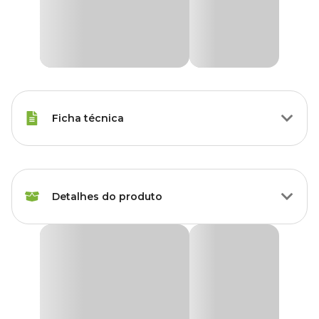
Ficha técnica
Marca
Holambra
Detalhes do produto
Cor
Verde
Gênero
Unissex
Arruda
Grupo
Plantas
Produto disponível exclusivamente para retirada
em lojas Cobasi de São Paulo, com opção de
escolha do modelo disponível no momento da
Tipo de Planta
Folhagem