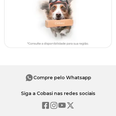
Arruda
com o melhor preço e uma variedade incrível de espécies
para escolher.
Aproveite os preços e ofertas especiais
e leve
Arruda
para transformar seu jardim ou sua horta!
OBS
: Além de todos os cuidados para manter sua planta bonita e
viçosa, é importante mantê-la longe do acesso de crianças e
animais de estimação. Se ingerida acidentalmente pode causar
sintomas desagradáveis, pois não é comestível.
Para maiores informações e tirar todas suas dúvidas sobre essa ou
outras plantas, consulte um especialista de jardinagem numa loja
física da Cobasi.
Compre pelo Whatsapp
Siga a Cobasi nas redes sociais