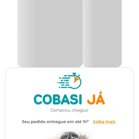
retirada.
Utilidade
Decoração
A
Arruda
é originária do mediterrâneo e é conhecida também
como arruda de jardim, arruda-fedorenta ou ruta-de-cheiro-forte.
Ambiente
Externo
Planta perene, com um ciclo de vida longo podendo durar mais de
10 anos.
Tipo de Iluminação
Direta
Considerada sub-arbustiva ou herbácea, é uma planta lenhosa,
apresenta caule ramificado e pequenas folhas verde-acinzentadas e
alternadas. É classificada como planta medicinal, muito usada
Rega
Moderada
popularmente em forma de chás e na culinária. Mas evite o
consumo excessivo, pois pode causar mal-estar.
Necessita de bastante iluminação, portanto, a
arruda
precisa de
sol pleno pelo menos algumas horas por dia e é importante
conservar o solo úmido, mas não encharcado. Planta bem
resistente, mesmo à falta de água. Desenvolve muito rapidamente
e a sugestão é aproveitar a primavera para fazer o replantio e
obter novas mudas, assim a planta ficará sempre renovada e você
evitará o crescimento excessivo.
Monte sua própria horta em casa e cultive
ervas e hortaliças
frescas
para ter sempre à disposição. Na
Cobasi
, você encontra