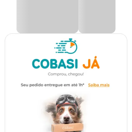
Possui furo?
Sim
Autoirrigável
Não