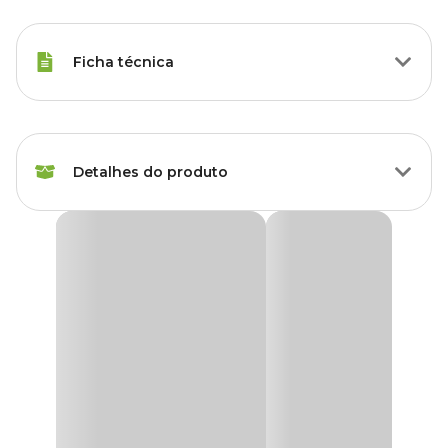
Ficha técnica
Marca
Coquim
Detalhes do produto
Cor
Marrom
Gênero
Unissex
Aramado Decorativo Orquídea de Parede Coquim
O
Aramado Decorativo Orquídea de Parede Coquim
pode
Material
Arame, Fibra de Coco
ser usadO no plantio de orquídeas, samambaias, flores e mudas no
geral, ervas medicinais e culinárias, ou até mesmo como um lindo
cachepot, nos mais diversos ambientes.
Tipo de Produto
Vaso
Medidas Aproximadas
Acompanha prato?
Não
30 cm x 13 cm x 5 cm