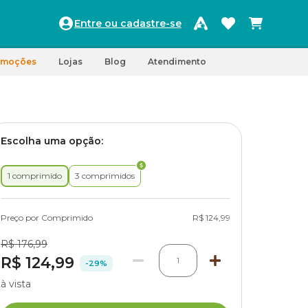
Entre ou cadastre-se
omoções
Lojas
Blog
Atendimento
Escolha uma opção:
1 comprimido
3 comprimidos
Preço por Comprimido
R$ 124,99
R$ 176,99
R$ 124,99
1
-29%
à vista