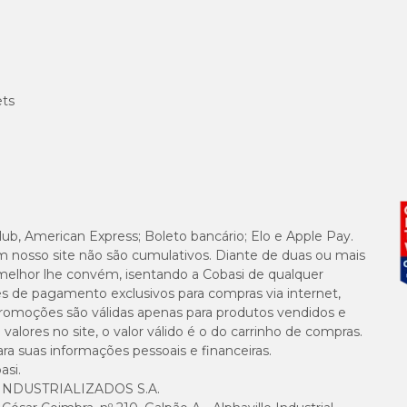
co de convulsões ou de distúrbios neurológicos;
ets
o de Simparic Trio na dose recomendada.
nde porte
lub, American Express; Boleto bancário; Elo e Apple Pay.
m nosso site não são cumulativos. Diante de duas ou mais
os, além do
Antipulgas Simparic Trio 72mg para Cães de 40,1 a 60kg 
melhor lhe convém, isentando a Cobasi de qualquer
hadas por todo o Brasil.
es de pagamento exclusivos para compras via internet,
e promoções são válidas apenas para produtos vendidos e
alores no site, o valor válido é o do carrinho de compras.
suas informações pessoais e financeiras.
asi.
NDUSTRIALIZADOS S.A.