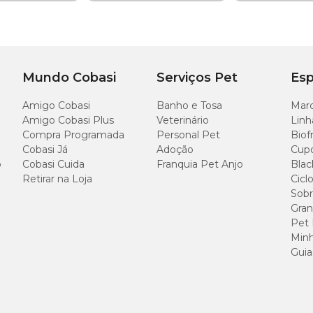
nais (
vermes intestinais
):
Uncinaria stenocephalia, Toxascaris leonina,
num
(formas adultas e imaturas – L4 e L5).
filaria immitis
.
a e pirantel
Mundo Cobasi
Serviços Pet
Esp
m
(
verme pulmonar
).
 3 comprimidos mastigáveis
Amigo Cobasi
Banho e Tosa
Marc
veis e altamente palatáveis, facilita a administração e contribui para a rot
 seu cão por até 35 dias.
Amigo Cobasi Plus
Veterinário
Linh
Compra Programada
Personal Pet
Biof
Cobasi Já
Adoção
Cup
o
Cobasi Cuida
Franquia Pet Anjo
Blac
Retirar na Loja
Cicl
Sobr
Gran
Pet
Minh
Guia
: