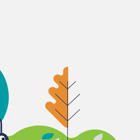
5 dias.
protegendo contra a
, uma nova dose