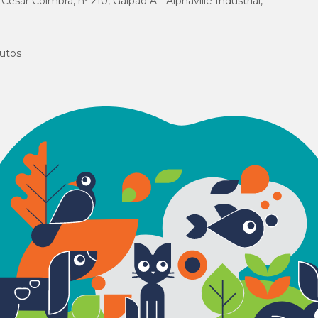
sar Coimbra, nº 210, Galpão A - Alphaville Industrial,
como um petisco, com ou sem alimento. A administração pode ser feita a cada 3
 ingestão do comprimido?
utos
inistração e elimina pulgas com 100% de eficácia em até 8 horas.
os parasitas antes que possam colocar ovos, ajudando no controle ambiental e 
paric Trio?
se deve ser administrada imediatamente. Se uma dose for vomitada ou cuspida
 o cronograma mensal de administração prescrito.