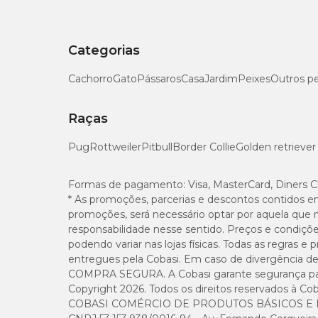
Filhotes com menos de 8 semanas de idade;
Cadelas reprodutoras, prenhes ou lactantes;
Categorias
Deve-se ter cautela ao administrar em cães com históri
Não usar em humanos e gatos.
Cachorro
Gato
Pássaros
Casa
Jardim
Peixes
Outros p
Efeitos colaterais
Raças
Não há reações adversas graves atribuídas à administraçã
Pug
Rottweiler
Pitbull
Border Collie
Golden retriever
Simparic Trio: cuidado completo para cães de gra
Formas de pagamento:
Visa, MasterCard, Diners C
* As promoções, parcerias e descontos contidos e
Na Cobasi você encontra uma grande variedade de produt
promoções, será necessário optar por aquela que 
Acesse o site, app ou visite uma de nossas lojas físicas espal
responsabilidade nesse sentido. Preços e condiçõ
podendo variar nas lojas físicas. Todas as regras 
Perguntas Frequentes
entregues pela Cobasi. Em caso de divergência de v
COMPRA SEGURA. A Cobasi garante segurança para 
Copyright 2026. Todos os direitos reservados à Cob
Como administrar Simparic Trio?
COBASI COMÉRCIO DE PRODUTOS BÁSICOS E I