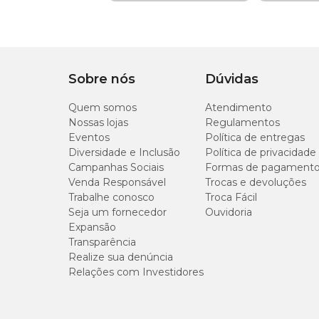
Tempo de
Tratamento de infecções por nematódeos gastrointesti
35 dias
Proteção
(formas adultas e imaturas – L5),
Ancylostoma cani
Prevenção da dirofilariose (
verme do coração
):
Diro
Composição
Sarolaner, moxidectin
Sobre nós
Dúvidas
Prevenção de infecção por
Angiostrongylus vasoru
Apresentação
Embalagens com 1 ou
Quem somos
Atendimento
Apresentado em embalagens com 1 ou 3 comprimidos mastigá
seu pet. Após a administração, age rapidamente protegendo
Nossas lojas
Regulamentos
Eventos
Política de entregas
Tipo de Pet
Cachorros
Diversidade e Inclusão
Política de privacidade
Composição do Simparic Trio
Campanhas Sociais
Formas de pagament
Venda Responsável
Trocas e devoluções
Cada comprimido do Simparic Trio 72mg possui:
Trabalhe conosco
Troca Fácil
Seja um fornecedor
Ouvidoria
Sarolaner: 72 mg;
Expansão
Pamoato de pirantel: 300 mg;
Transparência
Moxidectina: 1,44 mg.
Realize sua denúncia
Relações com Investidores
Contraindicações
O
Simparic Trio
é contraindicado nas seguintes situações