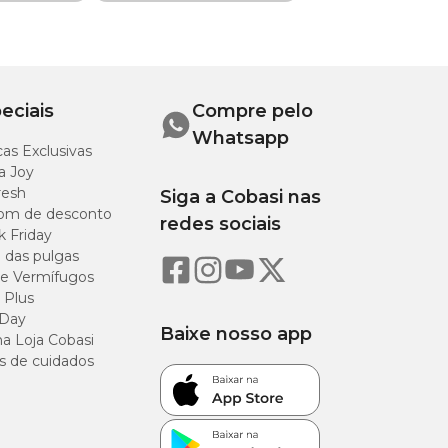
 Toxocara canis
eciais
Compre pelo
Whatsapp
as Exclusivas
ina de cuidados do
a Joy
resh
Siga a Cobasi nas
om de desconto
redes sociais
k Friday
o das pulgas
e Vermífugos
 Plus
 Day
Baixe nosso app
a Loja Cobasi
s de cuidados