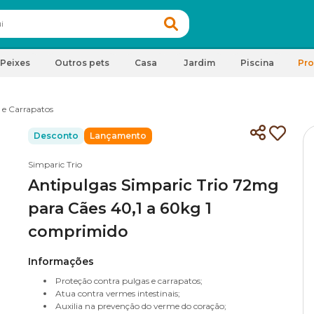
Peixes
Outros pets
Casa
Jardim
Piscina
Pr
 e Carrapatos
Desconto
Lançamento
Simparic Trio
Antipulgas Simparic Trio 72mg
para Cães 40,1 a 60kg 1
comprimido
Informações
Proteção contra pulgas e carrapatos;
Atua contra vermes intestinais;
Auxilia na prevenção do verme do coração;