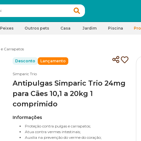
Peixes
Outros pets
Casa
Jardim
Piscina
Pr
 e Carrapatos
Desconto
Lançamento
Simparic Trio
Antipulgas Simparic Trio 24mg
para Cães 10,1 a 20kg 1
comprimido
Informações
Proteção contra pulgas e carrapatos;
Atua contra vermes intestinais;
Auxilia na prevenção do verme do coração;