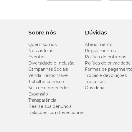
Tratamento de infecções por nematódeos gastrointesti
Tempo de
(formas adultas e imaturas – L5),
Ancylostoma cani
35 dias
Proteção
Prevenção da dirofilariose (
verme do coração
):
Diro
Composição
Sarolaner, moxidectina
Prevenção de infecção por
Angiostrongylus vasoru
Sobre nós
Dúvidas
Apresentado em embalagens com 1 ou 3 comprimidos altamen
Apresentação
Embalagens com 1 ou
Quem somos
Atendimento
pet. Após a administração, tem rápida ação protegendo por
Nossas lojas
Regulamentos
Eventos
Política de entregas
Tipo de Pet
Cachorros
Simparic Trio: Composição
Diversidade e Inclusão
Política de privacidade
Campanhas Sociais
Formas de pagament
Cada comprimido do Simparic Trio 24mg possui:
Venda Responsável
Trocas e devoluções
Trabalhe conosco
Troca Fácil
Sarolaner: 24 mg;
Seja um fornecedor
Ouvidoria
Pamoato de pirantel: 100 mg;
Expansão
Moxidectina: 0,48 mg.
Transparência
Realize sua denúncia
Contraindicações
Relações com Investidores
O
Simparic Trio
é contraindicado nas situações abaixo: