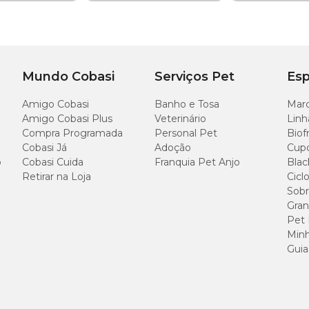
nais (
vermes intestinais
):
Uncinaria stenocephalia, Toxascaris leonina,
num
(formas adultas e imaturas – L4 e L5).
filaria immitis
.
, pirantel
m
(
verme pulmonar
).
Mundo Cobasi
Serviços Pet
Esp
te palatáveis, facilitando a administração e contribuindo para a rotina de 
 3 comprimidos mastigáveis
Amigo Cobasi
Banho e Tosa
Marc
 até 35 dias.
Amigo Cobasi Plus
Veterinário
Linh
Compra Programada
Personal Pet
Biof
Cobasi Já
Adoção
Cup
o
Cobasi Cuida
Franquia Pet Anjo
Blac
Retirar na Loja
Cicl
Sobr
Gran
Pet
Minh
Guia