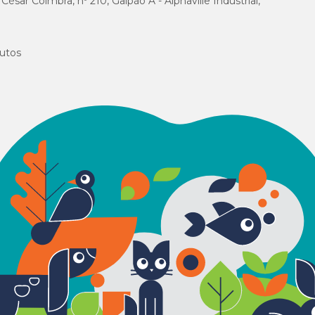
sar Coimbra, nº 210, Galpão A - Alphaville Industrial,
 ingestão do comprimido?
utos
inistração e elimina pulgas com 100% de eficácia em até 8 horas.
os parasitas antes que possam colocar ovos, ajudando no controle ambiental e 
paric Trio?
se deve ser administrada imediatamente. Se uma dose for vomitada ou cuspida
 o cronograma mensal de administração prescrito.