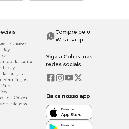
 Toxocara canis
eciais
Compre pelo
cuidados do seu
Whatsapp
as Exclusivas
a Joy
resh
Siga a Cobasi nas
om de desconto
redes sociais
k Friday
o das pulgas
e Vermífugos
 Plus
 Day
Baixe nosso app
a Loja Cobasi
s de cuidados