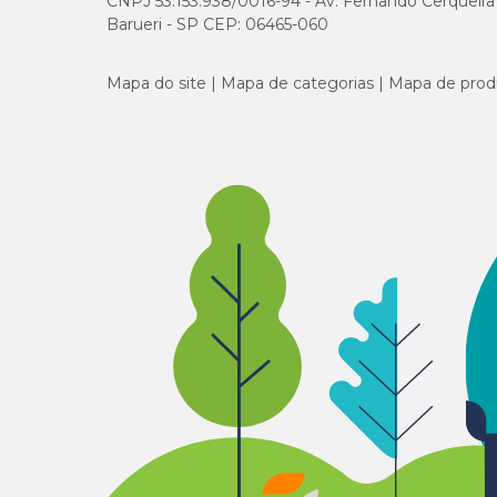
CNPJ 53.153.938/0016-94 - Av. Fernando Cerqueira Cé
Barueri - SP CEP: 06465-060
Quanto tempo Simparic Trio leva para agir após a
Mapa do site
Mapa de categorias
Mapa de prod
Simparic Trio começa a agir em apenas 3 horas após a adm
Simparic Trio previne a reinfestação?
Sim! Ele previne novas infestações de pulgas ao eliminar 
tênia de pulga (Dipylidium caninum).
E se eu atrasar a administração de uma dose de Sim
Se uma dose de Simparic Trio for esquecida, uma nova do
deve ser dada novamente. Depois disso, continue seguindo