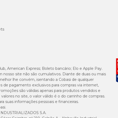
co de convulsões ou de distúrbios neurológicos.
ets
o de Simparic Trio na dose recomendada.
lub, American Express; Boleto bancário; Elo e Apple Pay.
4mg para Cães de 10,1 a 20kg com um preço especial
, além de outros p
m nosso site não são cumulativos. Diante de duas ou mais
ísicas e aproveite!
melhor lhe convém, isentando a Cobasi de qualquer
es de pagamento exclusivos para compras via internet,
e promoções são válidas apenas para produtos vendidos e
alores no site, o valor válido é o do carrinho de compras.
suas informações pessoais e financeiras.
asi.
NDUSTRIALIZADOS S.A.
como um petisco, com ou sem alimento. A administração pode ser feita a cada 3