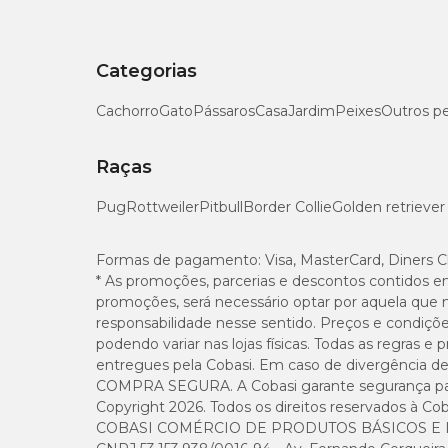
Filhotes com menos de 8 semanas de idade;
Cadelas reprodutoras, prenhes ou lactantes;
Não usar em humanos e gatos;
Categorias
Deve-se ter cautela ao administrar em cães com históri
Cachorro
Gato
Pássaros
Casa
Jardim
Peixes
Outros p
Efeitos colaterais
Raças
Não há reações adversas graves atribuídas à administraçã
Pug
Rottweiler
Pitbull
Border Collie
Golden retriever
Simparic Trio: solução completa para o seu cão
Formas de pagamento:
Visa, MasterCard, Diners C
Na Cobasi você encontra o
Antipulgas Simparic Trio 2
* As promoções, parcerias e descontos contidos e
excelentes ofertas. Visite o site, app ou uma de nossas lojas f
promoções, será necessário optar por aquela que 
responsabilidade nesse sentido. Preços e condiçõ
Perguntas Frequentes
podendo variar nas lojas físicas. Todas as regras 
entregues pela Cobasi. Em caso de divergência de v
COMPRA SEGURA. A Cobasi garante segurança para 
Como administrar Simparic Trio?
Copyright 2026. Todos os direitos reservados à Cob
COBASI COMÉRCIO DE PRODUTOS BÁSICOS E I
O comprimido é altamente palatável e pode ser oferecido 