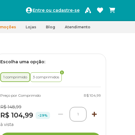
Entre ou cadastre-se
omoções
Lojas
Blog
Atendimento
Escolha uma opção:
1 comprimido
3 comprimidos
Preço por Comprimido
R$ 104,99
R$ 148,99
R$ 104,99
1
-29%
à vista