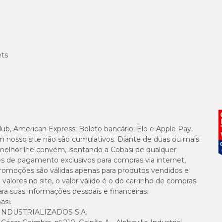
 12%
: o tratamento é indicado para cães a partir de seis semanas de idade e o p
ato com a pele. Após aplicar o
Revolution para cães
em seu amigo, lave bem 
e sabão.
ets
on 60 mg
, lembre-se: é essencial consultar a bula do produto para se certificar
 na Cobasi
lub, American Express; Boleto bancário; Elo e Apple Pay.
 apenas aqui, na Cobasi, que você encontra o
Antipulgas Revolution 12% p
m nosso site não são cumulativos. Diante de duas ou mais
melhor lhe convém, isentando a Cobasi de qualquer
 online ou, se preferir, você também pode encontrá-lo em nossas lojas físicas. 
es de pagamento exclusivos para compras via internet,
e promoções são válidas apenas para produtos vendidos e
alores no site, o valor válido é o do carrinho de compras.
suas informações pessoais e financeiras.
asi.
NDUSTRIALIZADOS S.A.