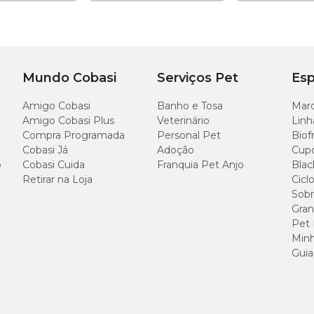
 mg em cães?
 do
Revolution 60 mg
deve ser feita em seu bichinho, acompanhe-nos, pois 
Mundo Cobasi
Serviços Pet
Esp
ica, sendo apresentado em um tubo que possui uma capacidade mínima de 6
 3 pipetas
Amigo Cobasi
Banho e Tosa
Marc
u pet, sem que o local da aplicação seja massageado. Não aplique se houver ra
Amigo Cobasi Plus
Veterinário
Linh
Compra Programada
Personal Pet
Biof
Cobasi Já
Adoção
Cup
eu animal de estimação, consulte a
bula do Revolution 12%
, e se ainda hou
o
Cobasi Cuida
Franquia Pet Anjo
Blac
Retirar na Loja
Cicl
Sobr
Gran
Pet
Minh
Guia
ion 12%?