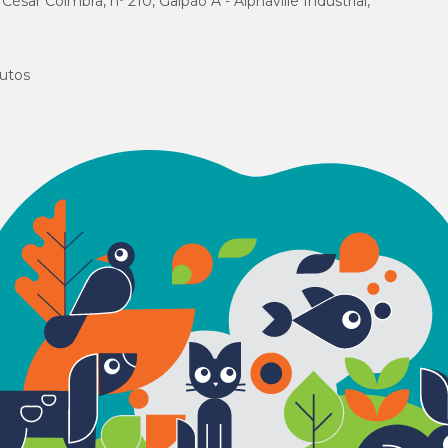
sar Coimbra, nº 210, Galpão A - Alphaville Industrial,
utos