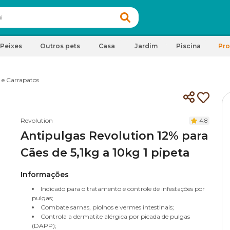
Peixes
Outros pets
Casa
Jardim
Piscina
Pr
 e Carrapatos
Revolution
4.8
Antipulgas Revolution 12% para
Cães de 5,1kg a 10kg 1 pipeta
Informações
Indicado para o tratamento e controle de infestações por
pulgas;
Combate sarnas, piolhos e vermes intestinais;
Controla a dermatite alérgica por picada de pulgas
(DAPP);