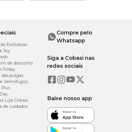
explicaremos passo
eciais
Compre pelo
 mg de
Whatsapp
as Exclusivas
chaduras ou feridas
a Joy
resh
Siga a Cobasi nas
om de desconto
redes sociais
ver qualquer dúvida,
k Friday
o das pulgas
e Vermífugos
 Plus
 Day
Baixe nosso app
a Loja Cobasi
s de cuidados