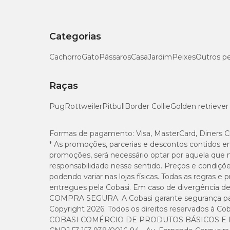
Aqui estão algumas dicas para a aplicação do
Revolution
aplicado em pele com rachaduras.
Categorias
Para o tutor de pet que for aplicar o produto, evite o cont
Cachorro
entre em contato com a pele, lave rapidamente com água 
Gato
Pássaros
Casa
Jardim
Peixes
Outros p
Se ainda houver alguma dúvida de como usar o
Revoluti
Raças
informações e para auxiliá-lo melhor.
Pug
Rottweiler
Pitbull
Border Collie
Golden retriever
Revolution 12% para cães com preço especial é só
Formas de pagamento:
Visa, MasterCard, Diners C
Se você está em busca do melhor produto para o seu pet, é
preço
especial.
* As promoções, parcerias e descontos contidos e
promoções, será necessário optar por aquela que 
O
Revolution até 10 kg
está disponível em nosso pet shop
responsabilidade nesse sentido. Preços e condiçõ
aproveitar!
podendo variar nas lojas físicas. Todas as regras 
entregues pela Cobasi. Em caso de divergência de v
COMPRA SEGURA. A Cobasi garante segurança para 
Copyright 2026. Todos os direitos reservados à Cob
COBASI COMÉRCIO DE PRODUTOS BÁSICOS E I