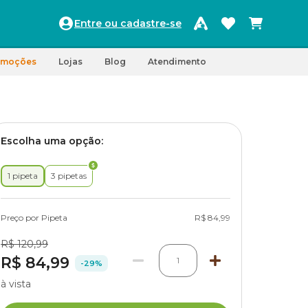
Entre ou cadastre-se
omoções
Lojas
Blog
Atendimento
Escolha uma opção:
1 pipeta
3 pipetas
Preço por Pipeta
R$ 84,99
R$ 120,99
R$ 84,99
1
-29%
à vista