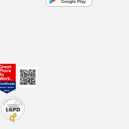
roduto não deve ser
as mãos e, caso
 sobre as
ara cães por um
Vem conferir e