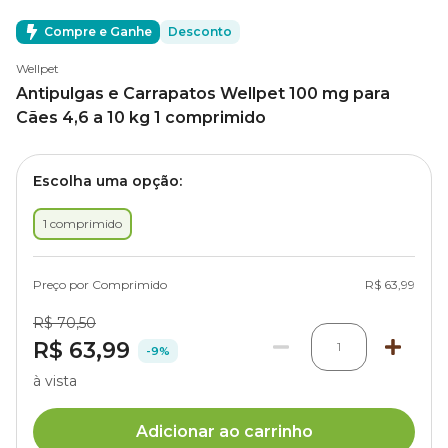
Compre e Ganhe
Desconto
Wellpet
Antipulgas e Carrapatos Wellpet 100 mg para
Cães 4,6 a 10 kg 1 comprimido
Escolha uma opção:
1 comprimido
Preço por Comprimido
R$ 63,99
R$ 70,50
R$ 63,99
1
-9%
à vista
Adicionar ao carrinho