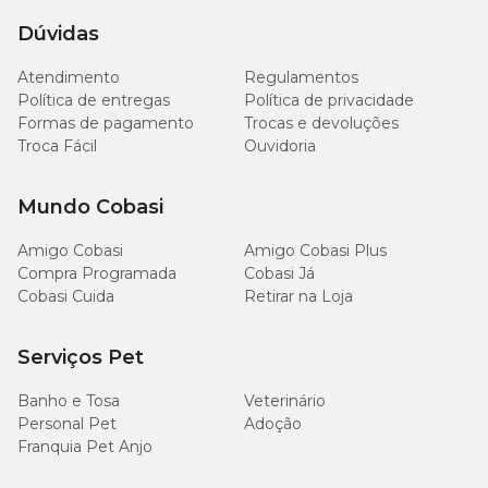
Aproveite a
Compra Programada
para receber os produtos
regularmente, participe do
Programa Amigo Cobasi
e usufrua
Dúvidas
de vantagens exclusivas, ou escolha retirar na loja com a
Retire na loja
para mais praticidade.
Atendimento
Regulamentos
Política de entregas
Política de privacidade
Formas de pagamento
Trocas e devoluções
Troca Fácil
Ouvidoria
Mundo Cobasi
Amigo Cobasi
Amigo Cobasi Plus
Compra Programada
Cobasi Já
Cobasi Cuida
Retirar na Loja
Serviços Pet
Banho e Tosa
Veterinário
Personal Pet
Adoção
Franquia Pet Anjo