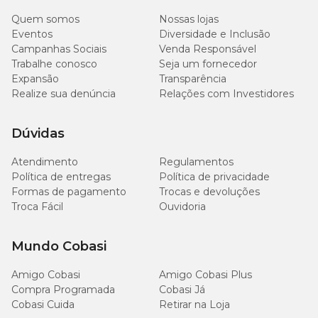
código D10693913.
Quem somos
Nossas lojas
Eventos
Diversidade e Inclusão
Campanhas Sociais
Venda Responsável
Trabalhe conosco
Seja um fornecedor
Qual a eficácia do Bravecto Transdermal cachorro
Expansão
Transparência
1000mg?
Realize sua denúncia
Relações com Investidores
Esta opção do Bravecto Transdermal é eficaz para cachorros com
peso corpóreo de 20 a 40kg. O antipulgas é responsável por
Dúvidas
atacar carrapatos (formas adultas e jovens) e pulgas. Após a
aplicação da pipeta, a proteção começa em 12h e 8h,
Atendimento
Regulamentos
respectivamente.
Política de entregas
Política de privacidade
O
antipulgas Bravecto Transdermal para cachorro de 20 a
Formas de pagamento
Trocas e devoluções
40kg
também tem como vantagem a proteção garantida por
Troca Fácil
Ouvidoria
até 12 semanas (cerca de três meses). Além disso, com o uso correto
ele também é capaz de controlar novas populações de pulgas no
ambiente em que o pet tem acesso.
Mundo Cobasi
Amigo Cobasi
Amigo Cobasi Plus
O banho frequente diminui a eficácia de Bravecto?
Compra Programada
Cobasi Já
Cobasi Cuida
Retirar na Loja
Não, porque Bravecto é um produto sistêmico não sofrendo