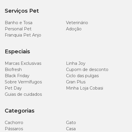
interferência de banhos frequentes, inclusive com Shampoo, na
piscina ou praia. O seu pet estará protegido por 12 semanas sem
Serviços Pet
risco de diminuição de eficácia.
Banho e Tosa
Veterinário
Bravecto Transdermal para cachorro de 20 a 40kg com
Personal Pet
Adoção
preço bom é aqui
Franquia Pet Anjo
Aos tutores que querem comprar
Bravecto Transdermal
Especiais
cachorro de 20 a 40kg com preço imperdível
, escolha um só
lugar: a Cobasi. Seja em nossas lojas físicas ou aqui no pet shop
online, você encontra o antipulgas com as melhores condições!
Marcas Exclusivas
Linha Joy
Biofresh
Cupom de desconto
Black Friday
Ciclo das pulgas
Sobre Vermífugos
Gran Plus
Pet Day
Minha Loja Cobasi
Guias de cuidados
Categorias
Cachorro
Gato
Pássaros
Casa