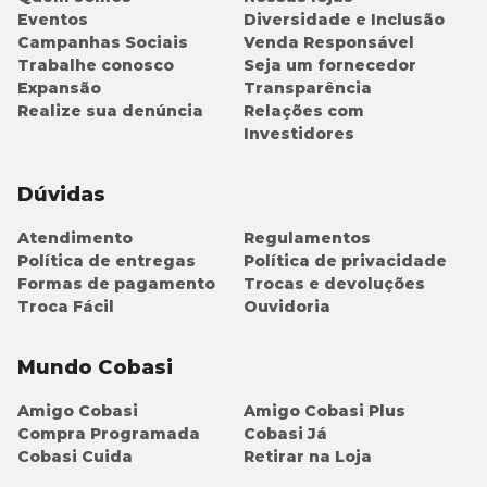
A administração dos comprimidos de
Petpril 10mg
é
Eventos
Diversidade e Inclusão
contraindicada em casos de:
Campanhas Sociais
Venda Responsável
animais com hipersensibilidade a qualquer
Trabalhe conosco
Seja um fornecedor
componente;
Expansão
Transparência
fêmeas em lactação e prenhes.
Realize sua denúncia
Relações com
Investidores
Petpril 10mg: efeitos colaterais
Dúvidas
O tratamento com
Petpril 10mg
pode causar alguns
efeitos colaterais no organismos de cães e gatos. De
Atendimento
Regulamentos
acordo com o fabricante, os mais comuns são:
Política de entregas
Política de privacidade
hipotensão;
Formas de pagamento
Trocas e devoluções
insuficiência renal;
Troca Fácil
Ouvidoria
aumento dos níveis séricos de potássio;
redução dos níveis séricos de cloreto.
Mundo Cobasi
Dicas de conservação
Amigo Cobasi
Amigo Cobasi Plus
Compra Programada
Cobasi Já
Para a melhor conservação do
Petpril 10mg
o fabricante
da medicação recomenda armazená-lo em local seco
Cobasi Cuida
Retirar na Loja
com temperatura entre 15ºC a 30ºC. Além disso, evite