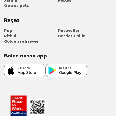
Jardim
Peixes
Outros pets
Raças
Pug
Rottweiler
Pitbull
Border Collie
Golden retriever
Baixe nosso app