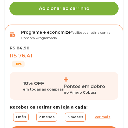
Adicionar ao carrinho
Programe e economize
Facilite sua rotina com a
Compra Programada
R$ 84,90
R$ 76,41
-10%
10% OFF
Pontos em dobro
em todas as compras
no Amigo Cobasi
Receber ou retirar em loja a cada:
1 mês
2 meses
3 meses
Ver mais