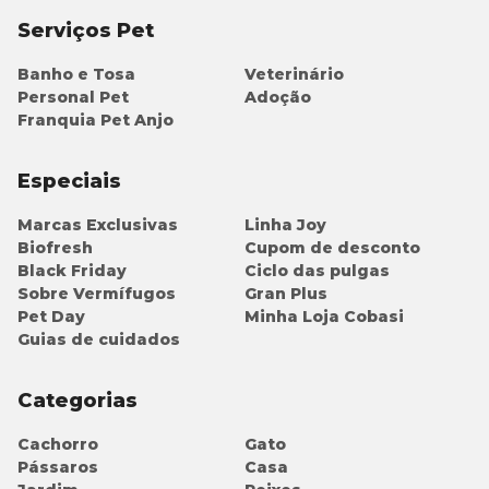
deixar a embalagem exposta ao sol e ao alcance de
crianças e animais de estimação.
Serviços Pet
Banho e Tosa
Veterinário
Personal Pet
Adoção
Franquia Pet Anjo
Especiais
Marcas Exclusivas
Linha Joy
Biofresh
Cupom de desconto
Black Friday
Ciclo das pulgas
Sobre Vermífugos
Gran Plus
Pet Day
Minha Loja Cobasi
Guias de cuidados
Categorias
Cachorro
Gato
Pássaros
Casa