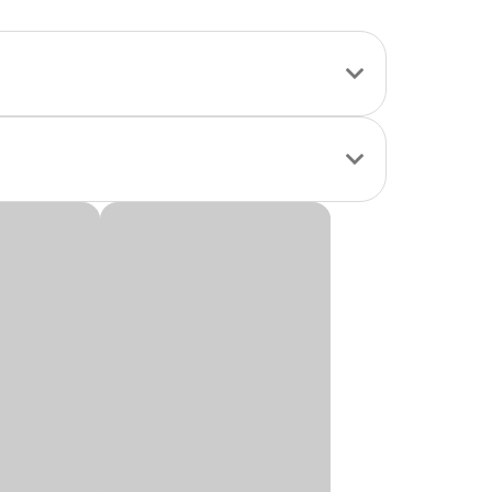
as com quem o pet
do. Seu formato