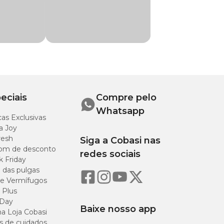
eciais
Compre pelo
Whatsapp
as Exclusivas
a Joy
resh
Siga a Cobasi nas
om de desconto
redes sociais
k Friday
o das pulgas
e Vermífugos
 Plus
 Day
Baixe nosso app
a Loja Cobasi
s de cuidados