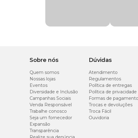
Material
Borracha
Funcionalidade
Buscar e Carregar
Tipo de Pet
Cachorro
Com som
Não
Sobre nós
Dúvidas
Quem somos
Atendimento
Nossas lojas
Regulamentos
Eventos
Política de entregas
Diversidade e Inclusão
Política de privacidade
Campanhas Sociais
Formas de pagament
Venda Responsável
Trocas e devoluções
Trabalhe conosco
Troca Fácil
Seja um fornecedor
Ouvidoria
Expansão
Transparência
Realize sua denúncia