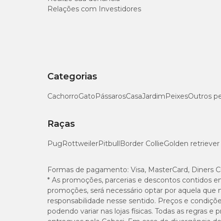
Relações com Investidores
Categorias
Cachorro
Gato
Pássaros
Casa
Jardim
Peixes
Outros p
Raças
Pug
Rottweiler
Pitbull
Border Collie
Golden retriever
Formas de pagamento:
Visa, MasterCard, Diners C
* As promoções, parcerias e descontos contidos e
promoções, será necessário optar por aquela que 
responsabilidade nesse sentido. Preços e condiçõ
podendo variar nas lojas físicas. Todas as regras 