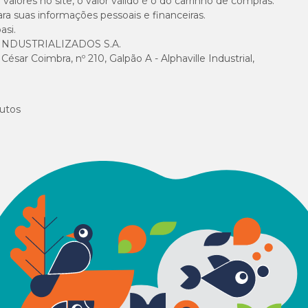
alores no site, o valor válido é o do carrinho de compras.
suas informações pessoais e financeiras.
asi.
NDUSTRIALIZADOS S.A.
sar Coimbra, nº 210, Galpão A - Alphaville Industrial,
utos