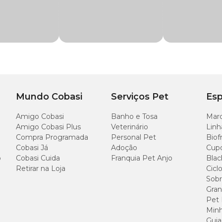
Mundo Cobasi
Serviços Pet
Esp
Amigo Cobasi
Banho e Tosa
Marc
Amigo Cobasi Plus
Veterinário
Linh
Compra Programada
Personal Pet
Biof
Cobasi Já
Adoção
Cup
o
Cobasi Cuida
Franquia Pet Anjo
Blac
Retirar na Loja
Cicl
Sobr
Gran
Pet
Minh
Guia