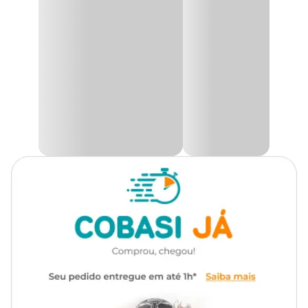
escolha do modelo disponível no momento da
Tipo de Planta
Folhagem
retirada.
Utilidade
Decoração
A
Alocasia
é uma planta natural exótica e altamente
ornamental, originária das regiões tropicais da Ásia, especialmente
Ambiente
Interno
das Filipinas. Suas folhas alongadas, com recortes marcantes e
nervuras em tons de verde-escuro e verde-claro, possuem um
brilho metálico na face superior, conferindo um visual sofisticado e
Tipo de Iluminação
Meia Luz
moderno. Essa herbácea perene da família Araceae é ideal para
quem busca uma planta diferenciada para compor a decoração de
interiores, trazendo um toque tropical e elegante para qualquer
Rega
Abundante
ambiente. Além disso, seu cultivo é fácil, sendo uma excelente
opção para colecionadores e amantes de plantas exóticas.
Além de sua beleza impressionante, a
Alocasia Punhal-Malaio
é
uma planta de grande importância ornamental e tem
conquistado espaço em projetos de paisagismo e decoração
contemporânea. Seu porte exuberante e folhagem única fazem
dela um destaque em qualquer ambiente, seja em vasos
decorativos ou em composições tropicais. No entanto, por ser uma
planta tóxica quando ingerida, é recomendável mantê-la fora do
alcance de crianças e pets. Com baixa exigência de manutenção,
essa espécie se tornou uma das preferidas para quem deseja