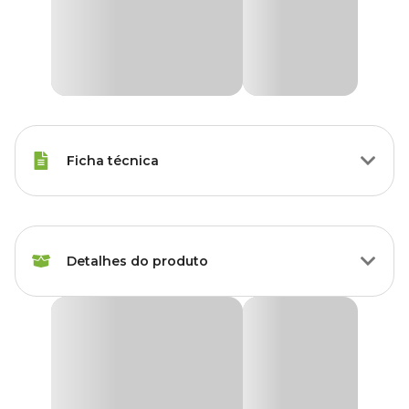
Ficha técnica
Marca
Holambra
Detalhes do produto
Cor
Verde
Gênero
Unissex
Alocasia Variada Planta Natural Pote 12
Grupo
Plantas
Produto disponível exclusivamente para retirada
em lojas Cobasi de São Paulo, com opção de