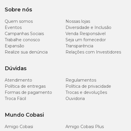
Sobre nós
Adubação
Quem somos
Nossas lojas
NPK, rico em P (fósforo).
Eventos
Diversidade e Inclusão
Campanhas Sociais
Venda Responsável
Trabalhe conosco
Seja um fornecedor
Poda
Expansão
Transparência
Realize sua denúncia
Relações com Investidores
As folhas velhas e amareladas devem ser retiradas para que não
haja propagação de fungos e bactérias.
Dúvidas
Método de propagação ou replante
Atendimento
Regulamentos
Política de entregas
Política de privacidade
Multiplica-se facilmente por separação das brotações que surgem
ao lado da planta mãe e por bulbos.
Formas de pagamento
Trocas e devoluções
Troca Fácil
Ouvidoria
Mundo Cobasi
Amigo Cobasi
Amigo Cobasi Plus