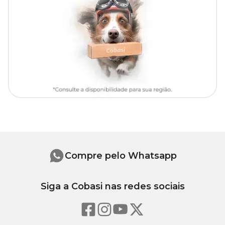
agregar sofisticação e exuberância à decoração sem precisar de
cuidados complexos.
Para maiores informações e tirar todas suas dúvidas sobre essa ou
outras plantas, consulte um especialista de jardinagem numa loja
física da Cobasi. Aqui você encontra tudo o que você precisa para
seu jardim. Aproveite e compre a
Alocasia Variada Planta
Natural com preço
imperdível!
Iluminação
Prefere locais sombreados.
Rega
Compre pelo Whatsapp
O solo deve ser mantido sempre úmido, porém sem encharcá-lo.
Siga a Cobasi nas redes sociais
Substrato
Solo fértil, rico em matéria orgânica.