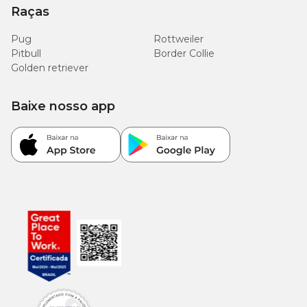
Raças
Peso do
Magro
Ideal
Sobrepeso
Pug
Rottweiler
Gato
Pitbull
Border Collie
Golden retriever
115g
140g
170g
2 kg
1 +1/2
1 +1/2
2 sachês
sachês
sachês
Baixe nosso app
190g
150g
225g
3 kg
2
2 sachês
2 +1/2 sachês
sachês
230g
185g
275g
4 kg
2 +1/2
2 sachês
3 sachês
sachês
215g
270g
325g
5 kg
2 +1/2
3
4 sachês
sachês
sachês