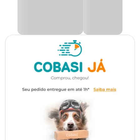
de cristais. Esta dieta ajuda a diluir a urina, dificultando a formação
de cálculos de estruvita ou oxalato de cálcio.
Tipo da Ração
Super Premium
Um excelente alimento faz com que a saúde do seu pet esteja
sempre em dia. Acesse o site, app ou visite uma loja física da
Marca
Royal Canin
Cobasi e adquira a
Ração Úmida Royal Canin Urinary S/O
Gatos Adultos com preço
especial! É importante que este
produto seja dado ao seu animal de estimação apenas quando
Gênero
Unissex
recomendado por um médico-veterinário.
Ingredientes
Água, miúdos de frango, fígado de frango, coração de frango,
pescoço de frango sem pele, miúdos de suínos, plasma sanguíneo
desidratado de suíno, celulose, amido de milho, glúten de trigo,
glúten de milho, farinha de milho, óleo branqueado e desodorizado
de peixes, farinha de marigold, cloreto de sódio (sal comum),
cloreto de potássio, tripolifosfato de sódio, bissulfato de sódio,
carbonato de sódio, sulfato de cálcio, hidrolisado de fígado de aves,
carragena, extrato de leveduras, acetato de dl-alfa tocoferol
(vitamina E), colecalciferol (vitamina D3), cloridrato de tiamina
(vitamina B1), riboflavina (vitamina B2), cloridrato de piridoxina
(vitamina B6), cianocobalamina (vitamina B12), ácido nicotínico