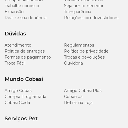
Matéria Mineral (máx.)
2,31%
g/kg
Trabalhe conosco
Seja um fornecedor
Expansão
Transparência
2.100
Realize sua denúncia
Relações com Investidores
Cálcio (mín.)
0,21%
mg/kg
Dúvidas
3.900
Cálcio (máx.)
0,39%
mg/kg
Atendimento
Regulamentos
Política de entregas
Política de privacidade
1.700
Formas de pagamento
Trocas e devoluções
Fósforo (mín.)
0,17%
mg/kg
Troca Fácil
Ouvidoria
1.700
Sódio (mín.)
0,17%
Mundo Cobasi
mg/kg
Amigo Cobasi
Amigo Cobasi Plus
2.600
Cloro (mín.)
0,26%
Compra Programada
Cobasi Já
mg/kg
Cobasi Cuida
Retirar na Loja
1.100
Potássio (mín.)
0,11%
Serviços Pet
mg/kg