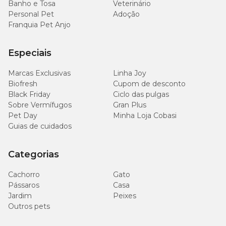
Banho e Tosa
Veterinário
100
Magnésio (mín.)
0,01%
Personal Pet
Adoção
mg/kg
Franquia Pet Anjo
700
Taurina (mín.)
0,07%
mg/kg
Especiais
Marcas Exclusivas
Linha Joy
1.400
Metionina (mín.)
0,14%
Biofresh
Cupom de desconto
mg/kg
Black Friday
Ciclo das pulgas
Sobre Vermífugos
Gran Plus
Pet Day
Minha Loja Cobasi
Guias de cuidados
Enriquecimento Mínimo por Kg
Categorias
Vitaminas E: 57 UI, Vitaminas D3: 42 UI, Vitaminas B1: 1,2 mg,
Vitaminas B2: 1,2 mg, Vitaminas B5: 3 mg, Vitaminas B6: 0,6 mg,
Cachorro
Gato
Vitaminas B12: 6 µg, Niacina: 9 mg, Ácido fólico: 0,18 mg, Biotina:
0,015 mg, Colina: 162 mg, Zinco: 13,2 mg, Ferro: 4,2 mg,
Pássaros
Casa
Manganês: 1,32 mg, Cobre: 1,32 mg, Iodo: 0,18 mg.
Jardim
Peixes
Outros pets
Quantidade diária recomendada