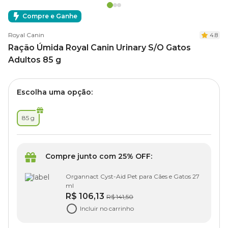
Compre e Ganhe
Royal Canin
4.8
Ração Úmida Royal Canin Urinary S/O Gatos
Adultos 85 g
Escolha uma opção:
85 g
Compre junto com 25% OFF:
Organnact Cyst-Aid Pet para Cães e Gatos 27
ml
R$ 106,13
R$ 141,50
Incluir no carrinho