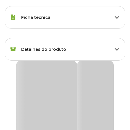
Ficha técnica
Raças de Gato
Todas as Raças
Detalhes do produto
Tipo Ração
Trato Urinário
Medicamentosa
Ração Úmida Royal Canin Urinary S/O Gatos
Peso da Ração
85 g
Adultos
A
Ração Úmida Royal Canin Urinary S/O Gatos Adultos
é
Idade
Adulto, Sênior
um alimento coadjuvante indicado para gatos com doenças do
trato urinário. O alto teor de umidade deste alimento favorece a
diluição da urina em gatos com cistite idiopática ou recorrente.
Sem
Transgênico
transgênico
A fórmula do
Sachê para Gatos Royal Canin
ajuda a dissolver
qualquer tipo de cálculo de estruvita que possa se formar na
bexiga. Contém um baixo SSR (supersaturação relativa) para
Corante
Sem corante
reduzir a concentração de íons que contribuem para a formação