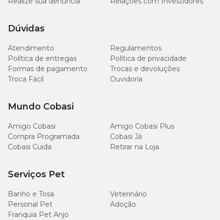
Realize sua denúncia
Relações com Investidores
Níveis de Garantia
Dúvidas
Atendimento
Regulamentos
820
Umidade (máx.)
82%
Política de entregas
Política de privacidade
g/kg
Formas de pagamento
Trocas e devoluções
Troca Fácil
Ouvidoria
Proteína Bruta (mín.)
90 g/kg
9%
Mundo Cobasi
Extrato Etéreo (mín.)
40 g/kg
4%
Amigo Cobasi
Amigo Cobasi Plus
Matéria Fibrosa (máx.)
15 g/kg
1,5%
Compra Programada
Cobasi Já
Cobasi Cuida
Retirar na Loja
Matéria Mineral (máx.)
25 g/kg
2,5%
Serviços Pet
2.500
Cálcio (mín.)
0,25%
mg/kg
Banho e Tosa
Veterinário
Personal Pet
Adoção
Franquia Pet Anjo
4.500
Cálcio (máx.)
0,45%