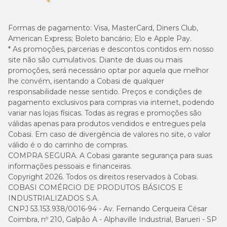
2 meses
2 sachês
Formas de pagamento:
Visa, MasterCard, Diners Club,
American Express; Boleto bancário; Elo e Apple Pay.
3 - 4 meses
3 sachês
* As promoções, parcerias e descontos contidos em nosso
site não são cumulativos. Diante de duas ou mais
promoções, será necessário optar por aquela que melhor
6 - 10 meses
4 sachês
lhe convém, isentando a Cobasi de qualquer
responsabilidade nesse sentido. Preços e condições de
Sheba
12 meses ou mais
pagamento exclusivos para compras via internet, podendo
Adulto
variar nas lojas físicas. Todas as regras e promoções são
válidas apenas para produtos vendidos e entregues pela
Cobasi. Em caso de divergência de valores no site, o valor
válido é o do carrinho de compras.
Conservar em local seco e fresco. Após aberto manter refrigerado e
COMPRA SEGURA. A Cobasi garante segurança para suas
bem acondicionado por até 48 horas.
informações pessoais e financeiras.
Copyright 2026. Todos os direitos reservados à Cobasi.
COBASI COMÉRCIO DE PRODUTOS BÁSICOS E
INDUSTRIALIZADOS S.A.
CNPJ 53.153.938/0016-94 - Av. Fernando Cerqueira César
Coimbra, nº 210, Galpão A - Alphaville Industrial, Barueri - SP