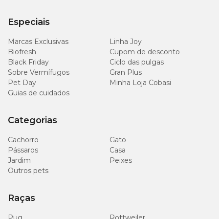
mg/kg
Especiais
2.000
Fósforo (mín.)
0,2%
mg/kg
Marcas Exclusivas
Linha Joy
Biofresh
Cupom de desconto
500
Black Friday
Ciclo das pulgas
Sódio (mín.)
0,05%
mg/kg
Sobre Vermífugos
Gran Plus
Pet Day
Minha Loja Cobasi
Guias de cuidados
1.500
Potássio (mín.)
0,15%
mg/kg
Categorias
100
Magnésio (mín.)
0,01%
mg/kg
Cachorro
Gato
Pássaros
Casa
500
Jardim
Peixes
Taurina (mín.)
0,05%
mg/kg
Outros pets
17
Zinco (mín.)
0,0017%
Raças
mg/kg
Pug
Rottweiler