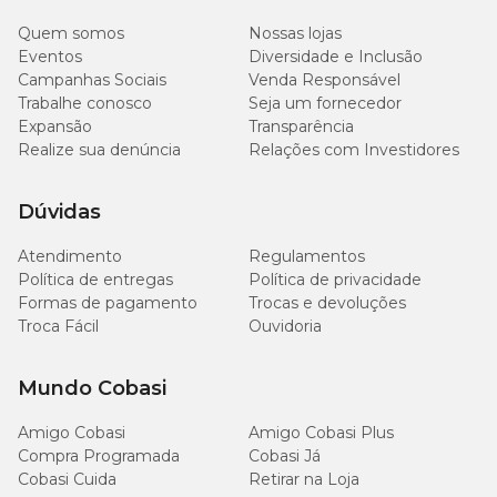
Fósforo (mín/máx)
0,10% 0,40%
Quem somos
Nossas lojas
Eventos
Diversidade e Inclusão
Sódio (mín)
500mg/kg
Campanhas Sociais
Venda Responsável
Trabalhe conosco
Seja um fornecedor
Potássio (mín)
1.000mg/kg
Expansão
Transparência
Realize sua denúncia
Relações com Investidores
Taurina (mín)
500g/kg
Dúvidas
Energia Metabolizável (calculada)
90kcal/unidade
Atendimento
Regulamentos
Política de entregas
Política de privacidade
Formas de pagamento
Trocas e devoluções
Troca Fácil
Ouvidoria
Recomendação diária
Mundo Cobasi
Peso (unidades/dia): 2 –4 kg (1½–3); 4 –6 kg (3 –4 ½).
Ajuste a quantidade para manter a condição corporal ideal de seu
gato.
Amigo Cobasi
Amigo Cobasi Plus
Compra Programada
Cobasi Já
Conservar o produto em local seco e fresco.
Cobasi Cuida
Retirar na Loja
Depois de aberto, manter sob refrigeração (4°C) e consumir em