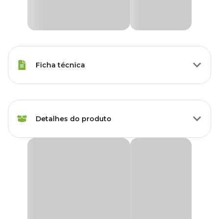
Ficha técnica
Raças de Gato
Todas as Raças
Detalhes do produto
Peso da Ração
85 g
Idade
Adulto, Sênior
Ração Úmida Fancy Feast Petit Filet Salmão
A
Ração Úmida Fancy Feast
oferece uma grande variedade de
Sabor da Ração
Salmão
preparações com ingredientes cuidadosamente selecionados, com
receitas únicas e 100% balanceadas, como o Petit Filet, feito com
pequenas tiras de salmão macias e cobertas por um molho
Corante
Com corante inorgânico
aveludado e suculento.