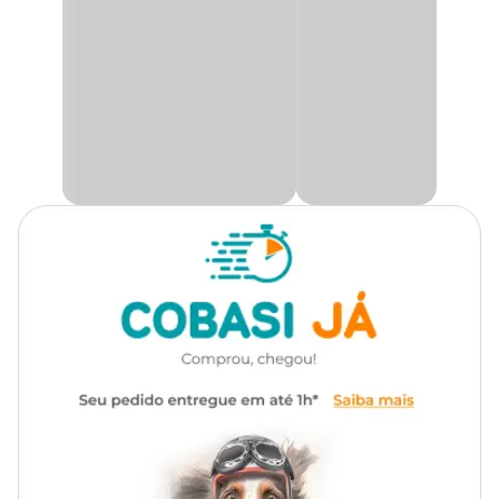
Os felinos não demonstram naturalmente uma inclinação para
Transgênico
Sem transgênico
buscar a ingestão de água. Ressaltando a importância de
conscientizar sobre os benefícios da hidratação para sua saúde, a
ração úmida Fancy Feast Petit Filet
contém uma quantidade
Tipo da Ração
Super Premium
significativa de água, o que ajuda a manter os gatos hidratados,
ajudando a suprir essa necessidade.
Marca
Fancy Feast
Garanta que seu gato se mantenha hidratado e enriquecendo sua
alimentação com a
Ração Úmida Fancy Feast Petit Filet com
o melhor preço
só aqui na Cobasi. Ofereça o melhor para o seu
Gênero
Unissex
gato, compre pelo Site, App ou lojas físicas.
Ingredientes
Água, carne de salmão (7%), glúten de trigo, fígado de frango,
amido de milho, carne mecanicamente separada de frango,
sardinha integral, glicina, dextrose, fosfato bicálcico, carbonato de
cálcio, cloreto de potássio, cloreto de sódio (sal comum), vitaminas
(A, D3,E, K3, B12, B1, B2, B6, niacina, biotina, ácido fólico,
pantotenato de cálcio, cloreto de colina), taurina, minerais (sulfato
de zinco, sulfato ferroso, sulfato de manganês, sulfato de cobre,
proteinato de zinco, proteinato de ferro, proteinato de manganês,
proteinato de cobre, proteinato de selênio, iodato de cálcio, selenito