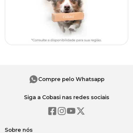
de sódio), corantes (óxido de ferro vermelho, óxido de ferro
amarelo).
Eventuais substitutivos: miúdos de suínos, atum.
Níveis de garantia
Umidade (máx)
82,0%
Proteína Bruta (mín)
11,0%
Extrato Etéreo (mín)
2,0%
Compre pelo Whatsapp
Matéria Fibrosa (máx)
1,5%
Siga a Cobasi nas redes sociais
Matéria Mineral (máx)
3,0%
Cálcio (mín/máx)
0,15% 0,50%
Sobre nós