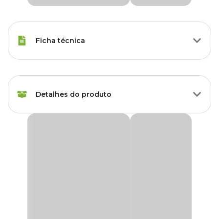
Ficha técnica
Marca
Soma
Detalhes do produto
Gênero
Unissex
Alimentador Automático Food Timer Tool Soma
Na natureza os peixes se alimentam com frequência de acordo
com as suas necessidades fisiológicas.
O
Alimentador Automático Food Timer Tool Soma
foi
desenvolvido para regular a alimentação diária das mais variadas
espécies de peixes, em todos os tipos de aquário de água doce ou
marinhos.
Além de garantir a alimentação dos animais quando não há quem