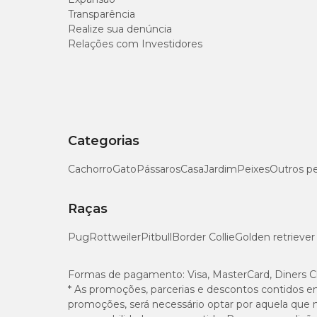
Transparência
Carboidratos
Realize sua denúncia
Relações com Investidores
Cinzas (Matéria Mineral)
Energia
Fibra Alimentar
Categorias
Gorduras Totais
Cachorro
Gato
Pássaros
Casa
Jardim
Peixes
Outros p
Proteína
Raças
Umidade
Pug
Rottweiler
Pitbull
Border Collie
Golden retriever
Formas de pagamento:
Visa, MasterCard, Diners C
* As promoções, parcerias e descontos contidos e
promoções, será necessário optar por aquela que 
Enriquecimento Mínimo por Kg