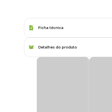
Ficha técnica
Raças de Gato
Todas as Raças
Detalhes do produto
Peso da Ração
100 g
Alimentação Natural Chef Bob para Gatos F
Idade
Filhote, Adulto, Sênio
Produto Congelado – Disponível Exclusivame
Corante
Sem corante
A
Alimentação Natural Chef Bob Frango na Morang
Preparada com proteínas selecionadas e ingredientes naturai
Tipo da Ração
Standard
ocular dos felinos.
Elaborada por veterinários nutrólogos, combina proteínas 
Marca
Chef Bob