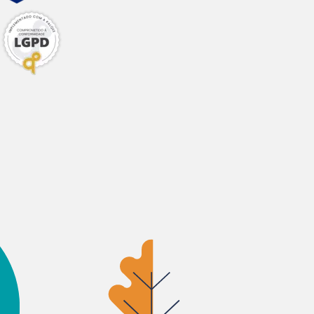
mina:
bre: 0,007282185
UI, Vitamina E:
ano: 0,091027308
 g.
dade (g/dia)