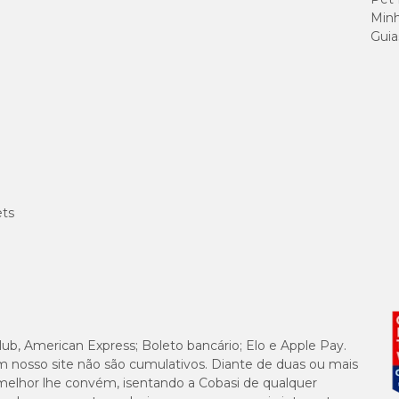
Minh
28,9 g
Guia
3,4 g
1143 kcal
3,6 g
60,4 g
ets
118,4 g
786,5 g
lub, American Express; Boleto bancário; Elo e Apple Pay.
m nosso site não são cumulativos. Diante de duas ou mais
melhor lhe convém, isentando a Cobasi de qualquer