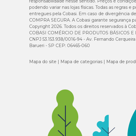
responsabilidade nesse sentido. Preços e condiçõ
podendo variar nas lojas físicas. Todas as regras 
Acido folico: 0,000606849 mg, niacina: 0,020026008 mg
0,037928045 mcg, riboflavina: 0,018964023 mg, biotin
entregues pela Cobasi. Em caso de divergência de v
mg, vitaminaA: 7,585609016 UI, Colina: 0,001972258 g, V
COMPRA SEGURA. A Cobasi garante segurança para 
0,05006502 UI, Iodo: 0,001213697 mg, Vitamina K3: 0,
Copyright 2026. Todos os direitos reservados à Cob
mg, Magnésio: 0,000458171 g, Sódio: 0,000637191 g, L-T
COBASI COMÉRCIO DE PRODUTOS BÁSICOS E I
CNPJ 53.153.938/0016-94 - Av. Fernando Cerqueira Cé
Barueri - SP CEP: 06465-060
Quantidade Diária Recomendada
Mapa do site
Mapa de categorias
Mapa de prod
Peso do Gato
1 kg
2 kg
3 kg
4 kg