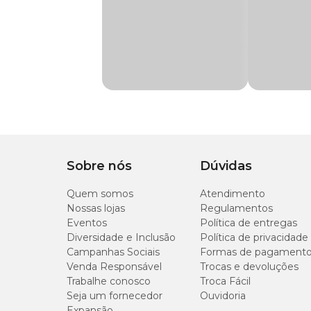
digestibilidade e melhor aproveitamento nutricional. Não c
Gênero
Unissex
Diferenciais Chef Bob para Gatos:
Rica em proteínas e taurina;
Ingredientes naturais selecionados;
Sem aditivos químicos;
Energia equilibrada para gatos adultos;
Sabor frango sem corantes;
Contribui para mais vitalidade e qualidade de vida.
Sobre nós
Dúvidas
Ingredientes
Quem somos
Atendimento
Nossas lojas
Regulamentos
Moela de frango, peito de frango, fígado de frango, carne 
Eventos
Política de entregas
Diversidade e Inclusão
Política de privacidade
Campanhas Sociais
Formas de pagament
Níveis de Garantia
Venda Responsável
Trocas e devoluções
Trabalhe conosco
Troca Fácil
Componente
Seja um fornecedor
Ouvidoria
Expansão