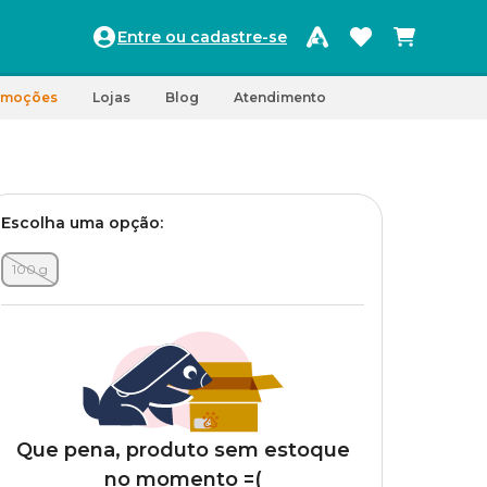
Entre ou cadastre-se
omoções
Lojas
Blog
Atendimento
Escolha uma opção:
100 g
Que pena, produto sem estoque
no momento =(