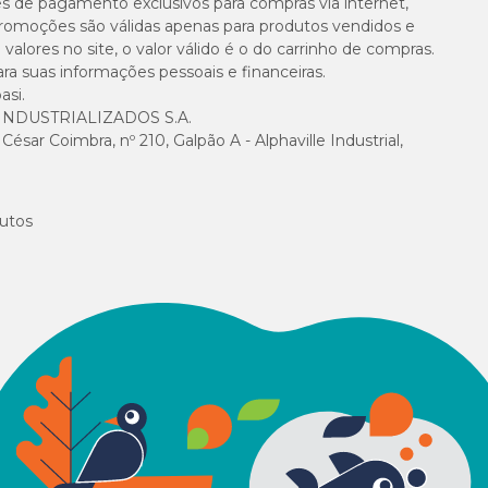
es de pagamento exclusivos para compras via internet,
e promoções são válidas apenas para produtos vendidos e
, acido pantotenico: 0,037928045 mg, piridoxina: 0,007585609 mg, cobala
a: 0,0000910273 mg, selenio: 0,00037928 mg, tiamina: 0,007585609 mg, co
alores no site, o valor válido é o do carrinho de compras.
itamina C: 0,15171218 mg, Ferro: 0,060684872 mg, Vitamina D3: 0,728218466 
suas informações pessoais e financeiras.
002973559 mg, Zinco: 0,07585609 mg, Manganes: 0,018964023 mg, L-Triptof
asi.
aurina: 0,001668834 g, Potássio: 0,001107499 g, DL-Metionina: 0,000303424
NDUSTRIALIZADOS S.A.
sar Coimbra, nº 210, Galpão A - Alphaville Industrial,
utos
Quanti
100 g
160 g
200 g
250 g