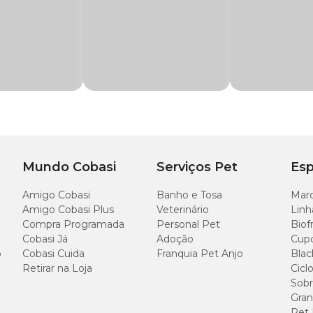
ontém conservantes, corantes artificiais ou grãos transgênicos.
Mundo Cobasi
Serviços Pet
Esp
Amigo Cobasi
Banho e Tosa
Marc
Amigo Cobasi Plus
Veterinário
Linh
bovina, chuchu, abóbora, óleo de girassol e suplemento Nutroplus Cat.
Compra Programada
Personal Pet
Biof
Cobasi Já
Adoção
Cup
o
Cobasi Cuida
Franquia Pet Anjo
Blac
Retirar na Loja
Cicl
Sobr
Quant
Gran
Pet