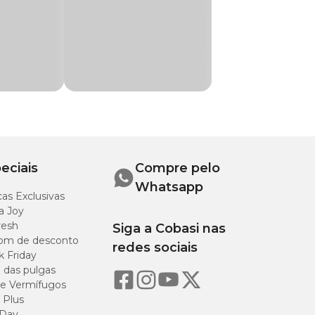
eciais
Compre pelo
Whatsapp
as Exclusivas
a Joy
resh
Siga a Cobasi nas
om de desconto
redes sociais
k Friday
o das pulgas
e Vermífugos
idade
 Plus
 Day