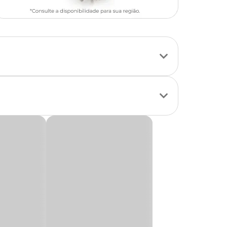
 adultos saudáveis.
saúde cardíaca e
ndo excelente