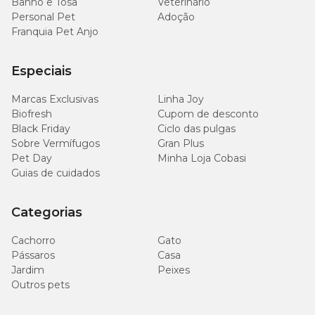
Banho e Tosa
Veterinário
Personal Pet
Adoção
Franquia Pet Anjo
Especiais
Marcas Exclusivas
Linha Joy
Biofresh
Cupom de desconto
Black Friday
Ciclo das pulgas
Sobre Vermífugos
Gran Plus
Pet Day
Minha Loja Cobasi
Guias de cuidados
Categorias
Cachorro
Gato
Pássaros
Casa
Jardim
Peixes
Outros pets