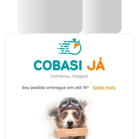
durabilidade em um só produto. Mantenha as unhas do seu pet
saudáveis e bem cuidadas, garantindo o bem-estar dele e
prevenindo possíveis lesões.
Na Cobasi o
preço do Alicate de Unha Guilhotinha HomePet
é imbatível. Compre agora mesmo pelo site, app ou em uma de
nossas lojas.
Medidas aproximadas
Comprimento: 13 cm
Largura: 7 cm
Cuidados especiais
Tome muito cuidado, pois as unhas dos pets possuem vasos
sanguíneos em sua base.
Não se deve cortar muito próximo a esses vasos devido à chance de
sangramentos e dor.