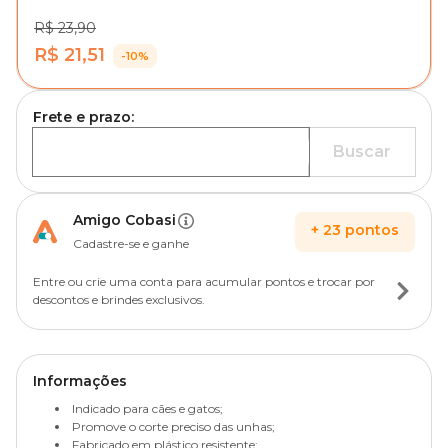
R$ 23,90
R$ 21,51
-10%
Frete e prazo:
Buscar
Amigo Cobasi
+
23
pontos
Cadastre-se e ganhe
Entre ou crie uma conta para acumular pontos e trocar por
descontos e brindes exclusivos.
Informações
Indicado para cães e gatos;
Promove o corte preciso das unhas;
Fabricado em plástico resistente;