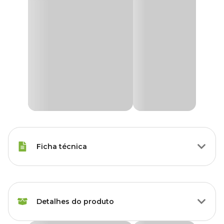
Ficha técnica
Raças Minis, Raças Pequenas,
Porte
Raças Médias
Detalhes do produto
Idade
Filhote, Adulto, Sênior