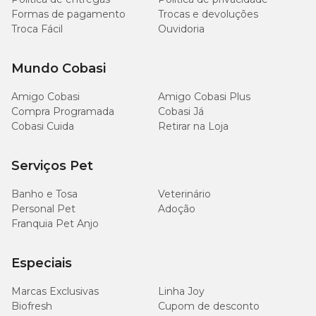
Formas de pagamento
Trocas e devoluções
O álbum já vem com figurinhas?
Troca Fácil
Ouvidoria
Não. As figurinhas são vendidas separadamente em envelopes.
Mundo Cobasi
Qual o tamanho do álbum?
Amigo Cobasi
Amigo Cobasi Plus
Compra Programada
Cobasi Já
O álbum capa dura possui formato fechado de 232 x 270 mm,
Cobasi Cuida
Retirar na Loja
com 112 páginas mais capa.
Serviços Pet
Banho e Tosa
Veterinário
Personal Pet
Adoção
Franquia Pet Anjo
Especiais
Marcas Exclusivas
Linha Joy
Biofresh
Cupom de desconto