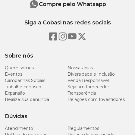
Envelopes no formato 80 x 100 mm com 7 cromos.
Compre pelo Whatsapp
Perguntas Frequentes
Siga a Cobasi nas redes sociais
Qual o diferencial da versão capa dura prata?
O álbum possui capa dura com acabamento prateado, oferecendo
visual premium, maior valorização e mais durabilidade para a
Sobre nós
coleção.
Quem somos
Nossas lojas
Eventos
Diversidade e Inclusão
Quantas figurinhas tem a coleção?
Campanhas Sociais
Venda Responsável
Trabalhe conosco
Seja um fornecedor
A coleção possui 980 cromos no total, sendo 68 figurinhas
Expansão
Transparência
especiais.
Realize sua denúncia
Relações com Investidores
Quantas seleções fazem parte do álbum?
Dúvidas
O álbum contempla as 48 seleções participantes da Copa do
Atendimento
Mundo da FIFA 2026™.
Regulamentos
Política de entregas
Política de privacidade