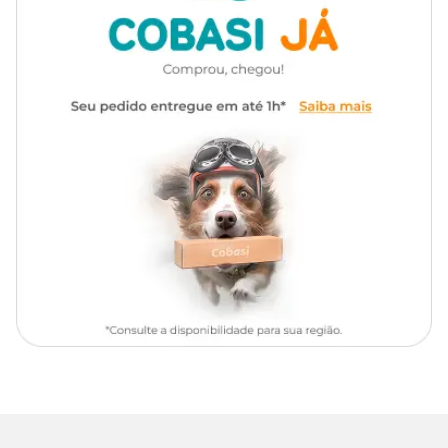
Principais Características
Capa dura com acabamento prateado
Edição mais valorizada para colecionadores
Coleção oficial da Copa do Mundo da FIFA 2026™
Contempla 48 seleções participantes
Total de 980 cromos
Inclui 68 cromos especiais
Maior durabilidade e proteção
Ficha Técnica
Álbum capa dura formato fechado: 232 x 270 mm, 112 páginas +
capa.
Miolo e capa: 4 cores ou versão com acabamento metalizado.
980 cromos formato 49 x 65 mm (912 em couché, 68 especiais em
papel metalizado).