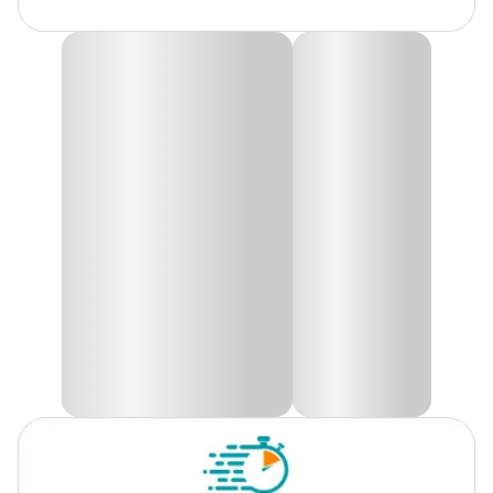
Material
Papel
Álbum Capa Dura Prata para Figurinhas da Copa
Panini
O
Álbum Capa Dura Prata para Figurinhas da Copa Panini
é
a escolha ideal para colecionadores que buscam uma edição ainda
mais valorizada da coleção oficial da Copa do Mundo da FIFA
2026™. Com
capa dura e acabamento prateado
, oferece
visual premium, maior durabilidade e proteção para guardar cada
momento do maior espetáculo esportivo do mundo.
Uma coleção completa com todas as
seleções classificadas
,
cromos especiais e todos os detalhes para acompanhar de perto a
disputa pela taça. O álbum conta com 980 cromos, sendo 68
especiais, e contempla as 48 seleções que participam do Mundial
de 2026, realizado entre junho e julho no México, Estados Unidos e
Canadá. Uma
edição diferenciada
para quem quer colecionar
com mais estilo e exclusividade.
O
Álbum Capa Dura Prata para Figurinhas da Copa Panini
pode ser adquirido pelo site, app ou em uma das lojas físicas
Cobasi, garantindo praticidade para começar ou completar sua
coleção.