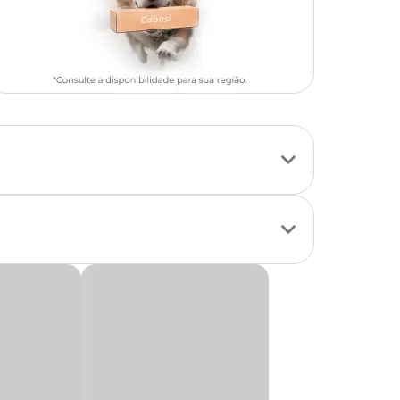
 Indicado tanto
objetos. Com um
eve morder ou