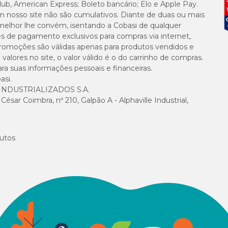
lub, American Express; Boleto bancário; Elo e Apple Pay.
m nosso site não são cumulativos. Diante de duas ou mais
melhor lhe convém, isentando a Cobasi de qualquer
es de pagamento exclusivos para compras via internet,
e promoções são válidas apenas para produtos vendidos e
alores no site, o valor válido é o do carrinho de compras.
suas informações pessoais e financeiras.
asi.
NDUSTRIALIZADOS S.A.
sar Coimbra, nº 210, Galpão A - Alphaville Industrial,
utos