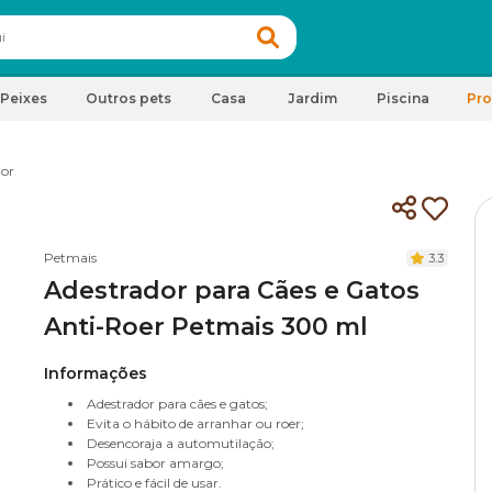
Peixes
Outros pets
Casa
Jardim
Piscina
Pr
or
Petmais
3.3
Adestrador para Cães e Gatos
Anti-Roer Petmais 300 ml
Informações
Adestrador para cães e gatos;
Evita o hábito de arranhar ou roer;
Desencoraja a automutilação;
Possui sabor amargo;
Prático e fácil de usar.