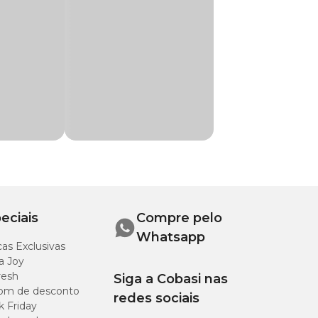
omportamentos
ara quem busca
nti-Roer Petmais
a de nossas lojas.
eciais
Compre pelo
Whatsapp
as Exclusivas
a Joy
resh
Siga a Cobasi nas
om de desconto
redes sociais
k Friday