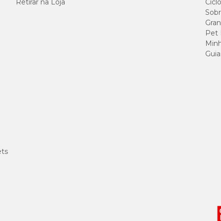
Retirar na Loja
Cicl
Sobr
Gran
Pet
Minh
Guia
ets