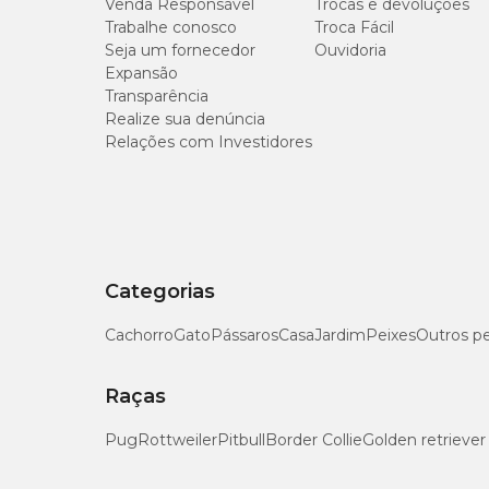
Venda Responsável
Trocas e devoluções
Trabalhe conosco
Troca Fácil
Seja um fornecedor
Ouvidoria
Expansão
Transparência
Realize sua denúncia
Relações com Investidores
Categorias
Cachorro
Gato
Pássaros
Casa
Jardim
Peixes
Outros p
Raças
Pug
Rottweiler
Pitbull
Border Collie
Golden retriever