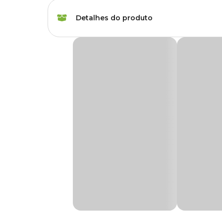
Marca
FG Import
Detalhes do produto
Gênero
Unissex
Adaptador De Mangueira Top Garden
A praticidade que o
Adaptador De Mangueira Top Gar
rede de água, lhe trás segurança evitando vazamentos.