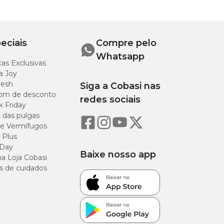
eciais
Compre pelo
Whatsapp
as Exclusivas
a Joy
resh
Siga a Cobasi nas
om de desconto
redes sociais
k Friday
o das pulgas
e Vermífugos
 Plus
 Day
Baixe nosso app
a Loja Cobasi
s de cuidados