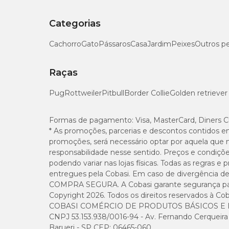
Categorias
Cachorro
Gato
Pássaros
Casa
Jardim
Peixes
Outros p
Raças
Pug
Rottweiler
Pitbull
Border Collie
Golden retriever
Formas de pagamento:
Visa, MasterCard, Diners C
* As promoções, parcerias e descontos contidos e
promoções, será necessário optar por aquela que 
responsabilidade nesse sentido. Preços e condiçõ
podendo variar nas lojas físicas. Todas as regras 
entregues pela Cobasi. Em caso de divergência de v
COMPRA SEGURA. A Cobasi garante segurança para 
Copyright 2026. Todos os direitos reservados à Cob
COBASI COMÉRCIO DE PRODUTOS BÁSICOS E I
CNPJ 53.153.938/0016-94 - Av. Fernando Cerqueira Cé
Barueri - SP CEP: 06465-060