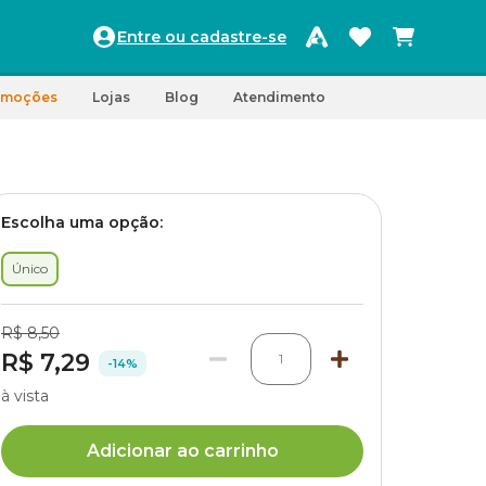
Entre ou cadastre-se
omoções
Lojas
Blog
Atendimento
Escolha uma opção:
Único
R$ 8,50
R$ 7,29
1
-14%
à vista
Adicionar ao carrinho