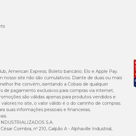
ets
lub, American Express; Boleto bancário; Elo e Apple Pay.
m nosso site não são cumulativos. Diante de duas ou mais
melhor lhe convém, isentando a Cobasi de qualquer
es de pagamento exclusivos para compras via internet,
e promoções são válidas apenas para produtos vendidos e
alores no site, o valor válido é o do carrinho de compras.
suas informações pessoais e financeiras.
asi.
NDUSTRIALIZADOS S.A.
sar Coimbra, nº 210, Galpão A - Alphaville Industrial,