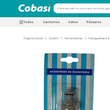
Todos
Cachorros
Gatos
Pássaros
Página inicial
Jardim
Ferramentas
Mangueiras e A