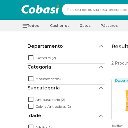
Todos
Cachorros
Gatos
Pássaros
Departamento
Result
Cachorro (2)
2
Produ
Categoria
Medicamentos (2)
Descont
Subcategoria
Antiparasitário (2)
Coleira Antipulgas (2)
Idade
Scalibor
Adulto (2)