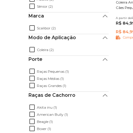
Coleira An
Sênior (2)
Cães Pequ
Marca
A partir de
48 cm
R
R$ 84,9
Scalibor (2)
R$ 84,9
Modo de Aplicação
Compr
Coleira (2)
Porte
Raças Pequenas (1)
Raças Médias (1)
Raças Grandes (1)
Raças de Cachorro
Akita inu (1)
American Bully (1)
Beagle (1)
Boxer (1)