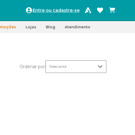
Entre ou cadastre-se
omoções
Lojas
Blog
Atendimento
Ordenar por
: