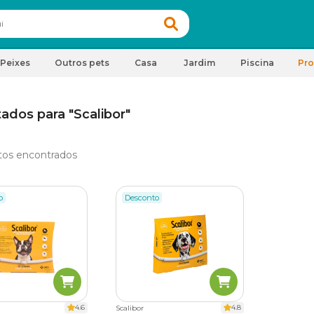
Peixes
Outros pets
Casa
Jardim
Piscina
Pr
ados para "Scalibor"
tos encontrados
o
Desconto
4.6
4.8
Scalibor