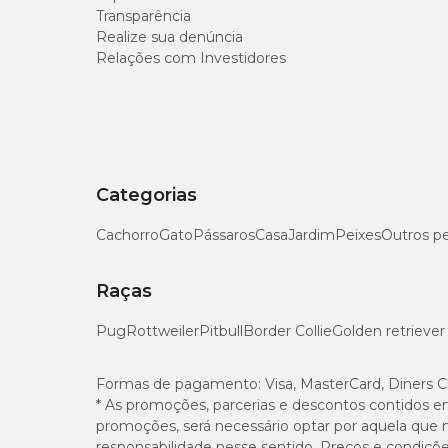
Transparência
Realize sua denúncia
Relações com Investidores
Categorias
Cachorro
Gato
Pássaros
Casa
Jardim
Peixes
Outros p
Raças
Pug
Rottweiler
Pitbull
Border Collie
Golden retriever
Formas de pagamento:
Visa, MasterCard, Diners C
* As promoções, parcerias e descontos contidos e
promoções, será necessário optar por aquela que 
responsabilidade nesse sentido. Preços e condiçõ