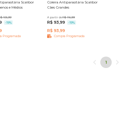
tiparasitária Scalibor
Coleira Antiparasitária Scalibor
enos e Médios
Cães Grandes
$ 105,99
A partir de
65 cm
R$ 116,99
9
R$ 93,99
-19%
-19%
9
R$ 93,99
a Programada
Compra Programada
1