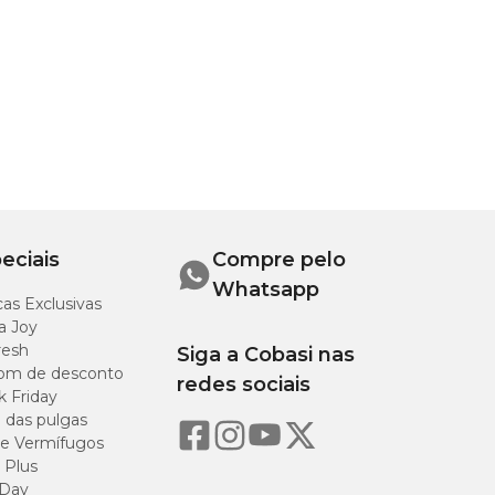
eciais
Compre pelo
Whatsapp
as Exclusivas
a Joy
resh
Siga a Cobasi nas
om de desconto
redes sociais
k Friday
o das pulgas
e Vermífugos
 Plus
 Day