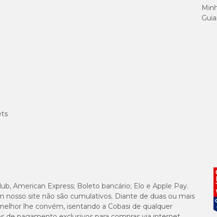
Minh
Guia
ets
lub, American Express; Boleto bancário; Elo e Apple Pay.
m nosso site não são cumulativos. Diante de duas ou mais
melhor lhe convém, isentando a Cobasi de qualquer
es de pagamento exclusivos para compras via internet,