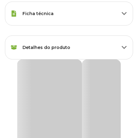
Ficha técnica
Marca
Kakatoo
Detalhes do produto
Cor
Azul
Gênero
Unissex
Bebedouro Kakatoo
Indicado para agapornis, calopsitas, sabiás, trinca-ferro e outras
aves de porte semelhante.
Com sua base mais resistente, são muito duráveis, mesmo quando
utilizados para periquitos, agapornis, calopsitas e outros
psitacídeos pequenos.
Base branca, copo azul e malha larga.
Além de ser produzido com material de ótima qualidade, o
Bebedouro Kakatoo tem
preço
imperdível.