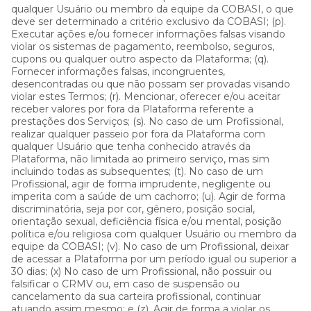
qualquer Usuário ou membro da equipe da COBASI, o que
deve ser determinado a critério exclusivo da COBASI; (p).
Executar ações e/ou fornecer informações falsas visando
violar os sistemas de pagamento, reembolso, seguros,
cupons ou qualquer outro aspecto da Plataforma; (q).
Fornecer informações falsas, incongruentes,
desencontradas ou que não possam ser provadas visando
violar estes Termos; (r). Mencionar, oferecer e/ou aceitar
receber valores por fora da Plataforma referente a
prestações dos Serviços; (s). No caso de um Profissional,
realizar qualquer passeio por fora da Plataforma com
qualquer Usuário que tenha conhecido através da
Plataforma, não limitada ao primeiro serviço, mas sim
incluindo todas as subsequentes; (t). No caso de um
Profissional, agir de forma imprudente, negligente ou
imperita com a saúde de um cachorro; (u). Agir de forma
discriminatória, seja por cor, gênero, posição social,
orientação sexual, deficiência física e/ou mental, posição
política e/ou religiosa com qualquer Usuário ou membro da
equipe da COBASI; (v). No caso de um Profissional, deixar
de acessar a Plataforma por um período igual ou superior a
30 dias; (x) No caso de um Profissional, não possuir ou
falsificar o CRMV ou, em caso de suspensão ou
cancelamento da sua carteira profissional, continuar
atuando assim mesmo; e (z). Agir de forma a violar os