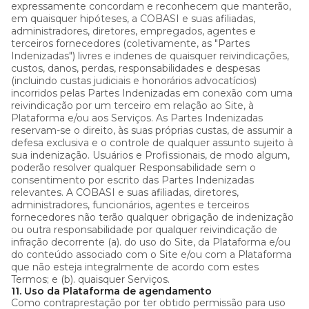
expressamente concordam e reconhecem que manterão,
em quaisquer hipóteses, a COBASI e suas afiliadas,
administradores, diretores, empregados, agentes e
terceiros fornecedores (coletivamente, as "Partes
Indenizadas") livres e indenes de quaisquer reivindicações,
custos, danos, perdas, responsabilidades e despesas
(incluindo custas judiciais e honorários advocatícios)
incorridos pelas Partes Indenizadas em conexão com uma
reivindicação por um terceiro em relação ao Site, à
Plataforma e/ou aos Serviços. As Partes Indenizadas
reservam-se o direito, às suas próprias custas, de assumir a
defesa exclusiva e o controle de qualquer assunto sujeito à
sua indenização. Usuários e Profissionais, de modo algum,
poderão resolver qualquer Responsabilidade sem o
consentimento por escrito das Partes Indenizadas
relevantes. A COBASI e suas afiliadas, diretores,
administradores, funcionários, agentes e terceiros
fornecedores não terão qualquer obrigação de indenização
ou outra responsabilidade por qualquer reivindicação de
infração decorrente (a). do uso do Site, da Plataforma e/ou
do conteúdo associado com o Site e/ou com a Plataforma
que não esteja integralmente de acordo com estes
Termos; e (b). quaisquer Serviços.
11. Uso da Plataforma de agendamento
Como contraprestação por ter obtido permissão para uso