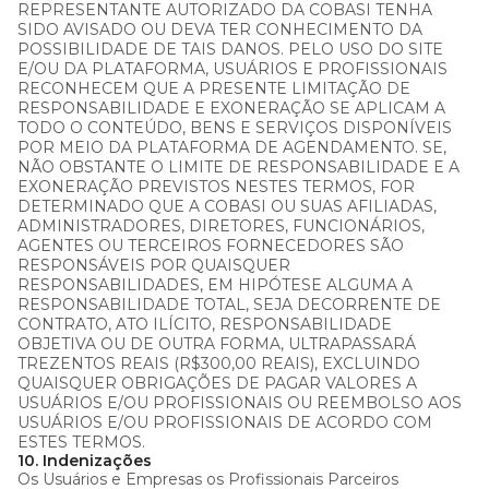
REPRESENTANTE AUTORIZADO DA COBASI TENHA
SIDO AVISADO OU DEVA TER CONHECIMENTO DA
POSSIBILIDADE DE TAIS DANOS. PELO USO DO SITE
E/OU DA PLATAFORMA, USUÁRIOS E PROFISSIONAIS
RECONHECEM QUE A PRESENTE LIMITAÇÃO DE
RESPONSABILIDADE E EXONERAÇÃO SE APLICAM A
TODO O CONTEÚDO, BENS E SERVIÇOS DISPONÍVEIS
POR MEIO DA PLATAFORMA DE AGENDAMENTO. SE,
NÃO OBSTANTE O LIMITE DE RESPONSABILIDADE E A
EXONERAÇÃO PREVISTOS NESTES TERMOS, FOR
DETERMINADO QUE A COBASI OU SUAS AFILIADAS,
ADMINISTRADORES, DIRETORES, FUNCIONÁRIOS,
AGENTES OU TERCEIROS FORNECEDORES SÃO
RESPONSÁVEIS POR QUAISQUER
RESPONSABILIDADES, EM HIPÓTESE ALGUMA A
RESPONSABILIDADE TOTAL, SEJA DECORRENTE DE
CONTRATO, ATO ILÍCITO, RESPONSABILIDADE
OBJETIVA OU DE OUTRA FORMA, ULTRAPASSARÁ
TREZENTOS REAIS (R$300,00 REAIS), EXCLUINDO
QUAISQUER OBRIGAÇÕES DE PAGAR VALORES A
USUÁRIOS E/OU PROFISSIONAIS OU REEMBOLSO AOS
USUÁRIOS E/OU PROFISSIONAIS DE ACORDO COM
ESTES TERMOS.
10. Indenizações
Os Usuários e Empresas os Profissionais Parceiros