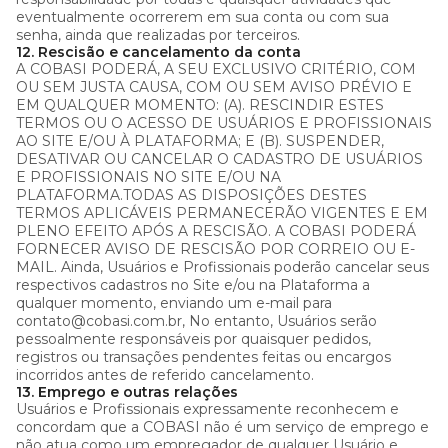
eventualmente ocorrerem em sua conta ou com sua
senha, ainda que realizadas por terceiros.
12. Rescisão e cancelamento da conta
A COBASI PODERÁ, A SEU EXCLUSIVO CRITÉRIO, COM
OU SEM JUSTA CAUSA, COM OU SEM AVISO PRÉVIO E
EM QUALQUER MOMENTO: (A). RESCINDIR ESTES
TERMOS OU O ACESSO DE USUÁRIOS E PROFISSIONAIS
AO SITE E/OU À PLATAFORMA; E (B). SUSPENDER,
DESATIVAR OU CANCELAR O CADASTRO DE USUÁRIOS
E PROFISSIONAIS NO SITE E/OU NA
PLATAFORMA.TODAS AS DISPOSIÇÕES DESTES
TERMOS APLICÁVEIS PERMANECERÃO VIGENTES E EM
PLENO EFEITO APÓS A RESCISÃO. A COBASI PODERÁ
FORNECER AVISO DE RESCISÃO POR CORREIO OU E-
MAIL. Ainda, Usuários e Profissionais poderão cancelar seus
respectivos cadastros no Site e/ou na Plataforma a
qualquer momento, enviando um e-mail para
contato@cobasi.com.br, No entanto, Usuários serão
pessoalmente responsáveis por quaisquer pedidos,
registros ou transações pendentes feitas ou encargos
incorridos antes de referido cancelamento.
13. Emprego e outras relações
Usuários e Profissionais expressamente reconhecem e
concordam que a COBASI não é um serviço de emprego e
não atua como um empregador de qualquer Usuário e