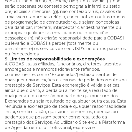
constituirão difamação, ameaça ilegal ou assédio; (f). não
serão obscenas ou conterão pornografia infantil ou serão
prejudiciais a menores; (g). não conterão vírus, cavalos de
Tróia, worms, bombas-relógio, cancelbots ou outras rotinas
de programação de computador que sejam concebidas
para danificar, interferir, interceptar clandestinamente ou
expropriar qualquer sistema, dados ou informações
pessoais; e (h). não criarão responsabilidade para a COBASI
ou levarão a COBASI a perder (totalmente ou
parcialmente) os serviços de seus ISP’s ou outros parceiros
ou fornecedores.
9. Limites de responsabilidade e exonerações
A COBASI, suas afiliadas, funcionários, diretores, agentes,
empregados e membros (doravante referidos,
coletivamente, como "Exonerados") estarão isentos de
quaisquer reivindicações ou causas de pedir decorrentes da
prestação de Serviços. Esta exoneração é válida e eficaz
ainda que o dano, a perda ou a morte seja resultado de
qualquer ato ou omissão por parte de qualquer um dos
Exonerados ou seja resultado de qualquer outra causa. Esta
renúncia e exoneração de toda e qualquer responsabilidade
inclui, sem limitação, quaisquer ferimentos, doenças ou
acidentes que possam ocorrer como resultado da
prestação dos Serviços. Ao utilizar o Site e/ou a Plataforma
de Agendamento, o Profissional, expressa e