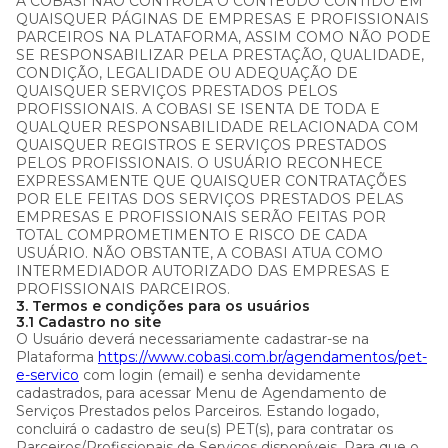
A COBASI NÃO CONTROLA O CONTEÚDO CONTIDO EM
QUAISQUER PÁGINAS DE EMPRESAS E PROFISSIONAIS
PARCEIROS NA PLATAFORMA, ASSIM COMO NÃO PODE
SE RESPONSABILIZAR PELA PRESTAÇÃO, QUALIDADE,
CONDIÇÃO, LEGALIDADE OU ADEQUAÇÃO DE
QUAISQUER SERVIÇOS PRESTADOS PELOS
PROFISSIONAIS. A COBASI SE ISENTA DE TODA E
QUALQUER RESPONSABILIDADE RELACIONADA COM
QUAISQUER REGISTROS E SERVIÇOS PRESTADOS
PELOS PROFISSIONAIS. O USUÁRIO RECONHECE
EXPRESSAMENTE QUE QUAISQUER CONTRATAÇÕES
POR ELE FEITAS DOS SERVIÇOS PRESTADOS PELAS
EMPRESAS E PROFISSIONAIS SERÃO FEITAS POR
TOTAL COMPROMETIMENTO E RISCO DE CADA
USUÁRIO. NÃO OBSTANTE, A COBASI ATUA COMO
INTERMEDIADOR AUTORIZADO DAS EMPRESAS E
PROFISSIONAIS PARCEIROS.
3. Termos e condições para os usuários
3.1 Cadastro no site
O Usuário deverá necessariamente cadastrar-se na
Plataforma
https://www.cobasi.com.br/agendamentos/pet-
e-servico
com login (email) e senha devidamente
cadastrados, para acessar Menu de Agendamento de
Serviços Prestados pelos Parceiros. Estando logado,
concluirá o cadastro de seu(s) PET(s), para contratar os
Parceiros/Profissionais de Serviços disponíveis. Para que o