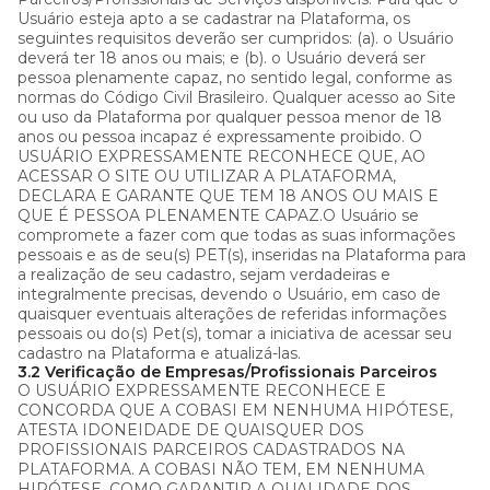
Usuário esteja apto a se cadastrar na Plataforma, os
seguintes requisitos deverão ser cumpridos: (a). o Usuário
deverá ter 18 anos ou mais; e (b). o Usuário deverá ser
pessoa plenamente capaz, no sentido legal, conforme as
normas do Código Civil Brasileiro. Qualquer acesso ao Site
ou uso da Plataforma por qualquer pessoa menor de 18
anos ou pessoa incapaz é expressamente proibido. O
USUÁRIO EXPRESSAMENTE RECONHECE QUE, AO
ACESSAR O SITE OU UTILIZAR A PLATAFORMA,
DECLARA E GARANTE QUE TEM 18 ANOS OU MAIS E
QUE É PESSOA PLENAMENTE CAPAZ.O Usuário se
compromete a fazer com que todas as suas informações
pessoais e as de seu(s) PET(s), inseridas na Plataforma para
a realização de seu cadastro, sejam verdadeiras e
integralmente precisas, devendo o Usuário, em caso de
quaisquer eventuais alterações de referidas informações
pessoais ou do(s) Pet(s), tomar a iniciativa de acessar seu
cadastro na Plataforma e atualizá-las.
3.2 Verificação de Empresas/Profissionais Parceiros
O USUÁRIO EXPRESSAMENTE RECONHECE E
CONCORDA QUE A COBASI EM NENHUMA HIPÓTESE,
ATESTA IDONEIDADE DE QUAISQUER DOS
PROFISSIONAIS PARCEIROS CADASTRADOS NA
PLATAFORMA. A COBASI NÃO TEM, EM NENHUMA
HIPÓTESE, COMO GARANTIR A QUALIDADE DOS