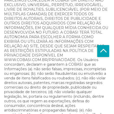
PARCEIROS CONCEDEM À COBASI UM DIREITO NÃO
EXCLUSIVO, UNIVERSAL, PERPÉTUO, IRREVOGÁVEL,
LIVRE DE ROYALTIES, SUBLICENCIÁVEL (POR MEIO DE
MÚLTIPLAS CAMADAS) DE EXERCER TODOS OS
DIREITOS AUTORAIS, DIREITOS DE PUBLICIDADE E
OUTROS DIREITOS ADQUIRIDOS COM RELAÇÃO ÀS
INFORMAÇÕES, EM QUALQUER MÍDIA CONHECIDA OU
DESENVOLVIDA NO FUTURO. A COBASI TERÁ TOTAL
AUTONOMIA PARA ESCOLHER A FORMA COMO
EXIBIRÁ OU UTILIZARÁ AS INFORMAÇÕES COM
RELAÇÃO AO SITE, DESDE QUE SEJAM RESPEITADAS
AS RESTRIÇÕES ESTIPULADAS NA POLÍTICA DE
PRIVACIDADE DISPONÍVEL EM
WWW.COBASI.COM.BR/PRIVACIDADE. Os Usuários
concordam, declaram e garantem à COBASI que as
Informações (a). não serão falsas, imprecisas, incompletas
ou enganosas; (b). não serão fraudulentas ou envolverão a
venda de itens falsificados ou roubados; (c). não irão violar
direitos autorais, patentes, marcas registradas segredos
comerciais ou direito de propriedade, publicidade ou
privacidade de terceiros; (d). não violarão qualquer
legislação, lei, portaria ou regulamento (incluindo, dentre
outros, os que regem as exportações, defesa do
consumidor, concorrência desleal, ações
antidiscriminatórias e propagandas falsas); (e). não