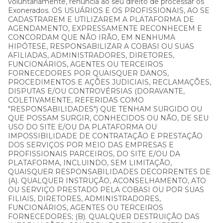
voluntariamente, renuncia ao seu direito de processar os
Exonerados. OS USUÁRIOS E OS PROFISSIONAIS, AO SE
CADASTRAREM E UTILIZAREM A PLATAFORMA DE
AGENDAMENTO, EXPRESSAMENTE RECONHECEM E
CONCORDAM QUE NÃO IRÃO, EM NENHUMA
HIPÓTESE, RESPONSABILIZAR A COBASI OU SUAS
AFILIADAS, ADMINISTRADORES, DIRETORES,
FUNCIONÁRIOS, AGENTES OU TERCEIROS
FORNECEDORES POR QUAISQUER DANOS,
PROCEDIMENTOS E AÇÕES JUDICIAIS, RECLAMAÇÕES,
DISPUTAS E/OU CONTROVÉRSIAS (DORAVANTE,
COLETIVAMENTE, REFERIDAS COMO
"RESPONSABILIDADES") QUE TENHAM SURGIDO OU
QUE POSSAM SURGIR, CONHECIDOS OU NÃO, DE SEU
USO DO SITE E/OU DA PLATAFORMA OU
IMPOSSIBILIDADE DE CONTRATAÇÃO E PRESTAÇÃO
DOS SERVIÇOS POR MEIO DAS EMPRESAS E
PROFISSIONAIS PARCEIROS, DO SITE E/OU DA
PLATAFORMA, INCLUINDO, SEM LIMITAÇÃO,
QUAISQUER RESPONSABILIDADES DECORRENTES DE
(A). QUALQUER INSTRUÇÃO, ACONSELHAMENTO, ATO
OU SERVIÇO PRESTADO PELA COBASI OU POR SUAS
FILIAIS, DIRETORES, ADMINISTRADORES,
FUNCIONÁRIOS, AGENTES OU TERCEIROS
FORNECEDORES; (B). QUALQUER DESTRUIÇÃO DAS