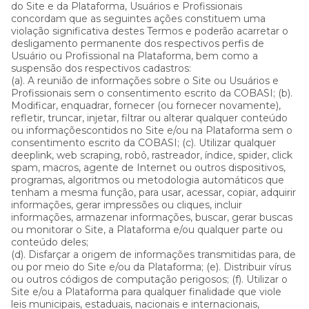
do Site e da Plataforma, Usuários e Profissionais
concordam que as seguintes ações constituem uma
violação significativa destes Termos e poderão acarretar o
desligamento permanente dos respectivos perfis de
Usuário ou Profissional na Plataforma, bem como a
suspensão dos respectivos cadastros:
(a). A reunião de informações sobre o Site ou Usuários e
Profissionais sem o consentimento escrito da COBASI; (b).
Modificar, enquadrar, fornecer (ou fornecer novamente),
refletir, truncar, injetar, filtrar ou alterar qualquer conteúdo
ou informaçõescontidos no Site e/ou na Plataforma sem o
consentimento escrito da COBASI; (c). Utilizar qualquer
deeplink, web scraping, robô, rastreador, índice, spider, click
spam, macros, agente de Internet ou outros dispositivos,
programas, algoritmos ou metodologia automáticos que
tenham a mesma função, para usar, acessar, copiar, adquirir
informações, gerar impressões ou cliques, incluir
informações, armazenar informações, buscar, gerar buscas
ou monitorar o Site, a Plataforma e/ou qualquer parte ou
conteúdo deles;
(d). Disfarçar a origem de informações transmitidas para, de
ou por meio do Site e/ou da Plataforma; (e). Distribuir vírus
ou outros códigos de computação perigosos; (f). Utilizar o
Site e/ou a Plataforma para qualquer finalidade que viole
leis municipais, estaduais, nacionais e internacionais,