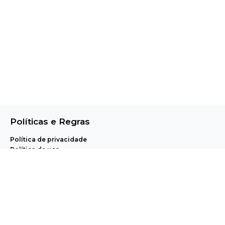
Políticas e Regras
Política de privacidade
Política de uso
Central de Ajuda e Regulamentos
A Pet Anjo realiza, através de uma plataforma proprietária de agendamento