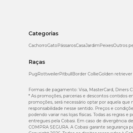
Categorias
Cachorro
Gato
Pássaros
Casa
Jardim
Peixes
Outros p
Raças
Pug
Rottweiler
Pitbull
Border Collie
Golden retriever
Formas de pagamento:
Visa, MasterCard, Diners C
* As promoções, parcerias e descontos contidos e
promoções, será necessário optar por aquela que 
responsabilidade nesse sentido. Preços e condiçõ
podendo variar nas lojas físicas. Todas as regras 
entregues pela Cobasi. Em caso de divergência de v
COMPRA SEGURA. A Cobasi garante segurança para 