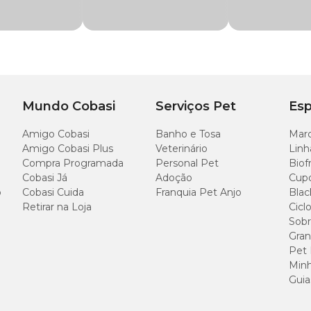
Diâm.
Diâm. cima
Altura
base
14cm
13cm
25cm
Mundo Cobasi
Serviços Pet
Esp
Amigo Cobasi
Banho e Tosa
Marc
Amigo Cobasi Plus
Veterinário
Linh
Compra Programada
Personal Pet
Biof
Cobasi Já
Adoção
Cup
o
Cobasi Cuida
Franquia Pet Anjo
Blac
Retirar na Loja
Cicl
Sobr
Gran
Pet
Minh
Guia