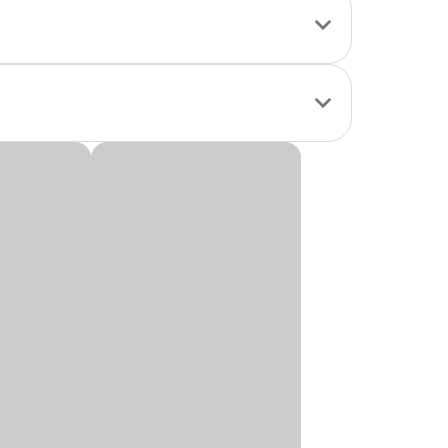
uer ambiente. Com
, criando um visual
 e se destaca pela
erfeito para quem
Brasil com preço
ortunidade de criar