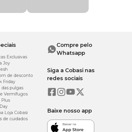
Capacidade
2 L
eciais
Compre pelo
Whatsapp
as Exclusivas
a Joy
resh
Siga a Cobasi nas
om de desconto
redes sociais
k Friday
o das pulgas
e Vermífugos
 Plus
 Day
Baixe nosso app
a Loja Cobasi
s de cuidados