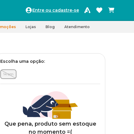
Entre ou cadastre-se
omoções
Lojas
Blog
Atendimento
Escolha uma opção:
14 cm
Que pena, produto sem estoque
no momento =(