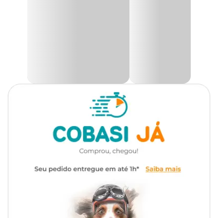
ATENÇÃO:
O Termostato deve ser inserido na água por no mínimo 15 minutos
para se adequar a temperatura, após esse tempo pode ser ligado a
tomada.
Para tirar o termostato do aquário, desligue da tomada e espere 10
minutos para retirar da água.
Encontre a maior variedade de acessórios para aquários como o
Termostato Roxin Ht-1900 com preço
especial aqui na Cobasi!