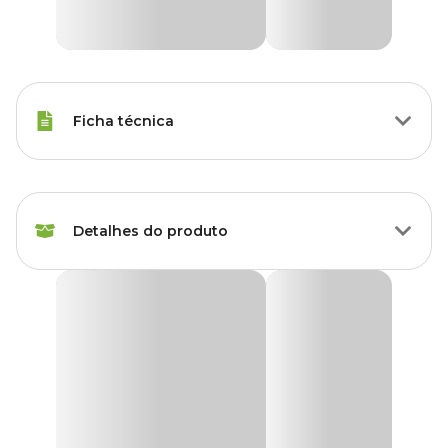
Ficha técnica
Tipos de Peixe
Qualquer Peixe
Detalhes do produto
Voltagem
220 V
Marca
Roxin
Termostato Roxin Ht-1900
Indicado para manter a temperatura estável o
Termostato Roxin
Gênero
Unissex
Ht-1900
é resistente e preciso, permitindo a manutenção da
temperatura constante, de acordo com as recomendações.
Termostato deve ser utilizado submerso e na posição vertical
sempre.