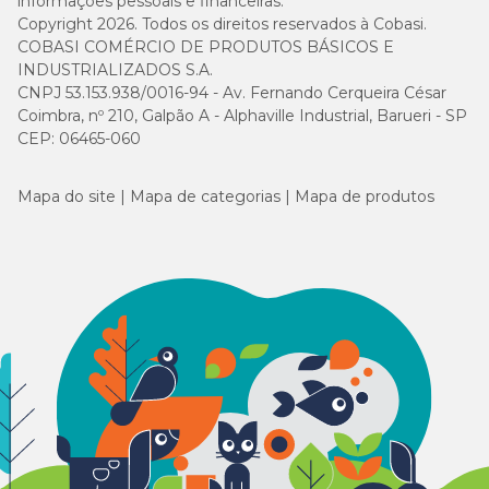
informações pessoais e financeiras.
Copyright 2026. Todos os direitos reservados à Cobasi.
COBASI COMÉRCIO DE PRODUTOS BÁSICOS E
INDUSTRIALIZADOS S.A.
CNPJ 53.153.938/0016-94 - Av. Fernando Cerqueira César
Coimbra, nº 210, Galpão A - Alphaville Industrial, Barueri - SP
CEP: 06465-060
Mapa do site
Mapa de categorias
Mapa de produtos