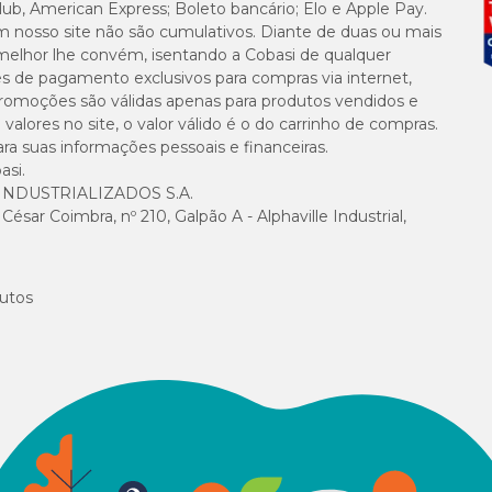
lub, American Express; Boleto bancário; Elo e Apple Pay.
m nosso site não são cumulativos. Diante de duas ou mais
melhor lhe convém, isentando a Cobasi de qualquer
es de pagamento exclusivos para compras via internet,
e promoções são válidas apenas para produtos vendidos e
alores no site, o valor válido é o do carrinho de compras.
suas informações pessoais e financeiras.
asi.
NDUSTRIALIZADOS S.A.
sar Coimbra, nº 210, Galpão A - Alphaville Industrial,
utos