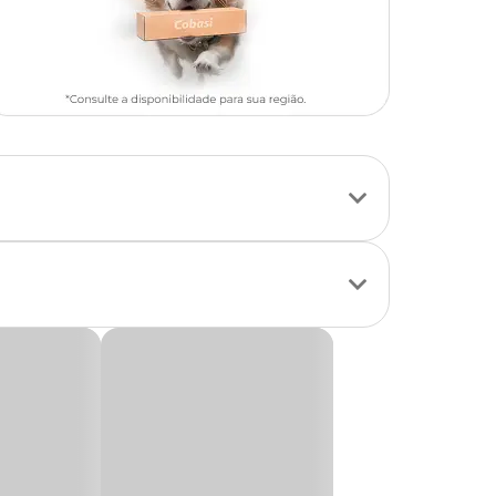
H equilibrado,
omix com preço