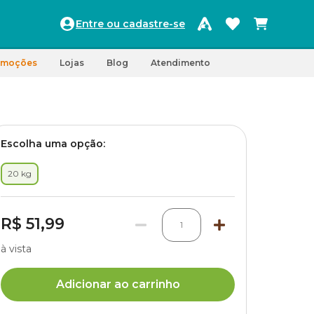
Entre ou cadastre-se
omoções
Lojas
Blog
Atendimento
Escolha uma opção:
20 kg
R$ 51,99
1
à vista
Adicionar ao carrinho