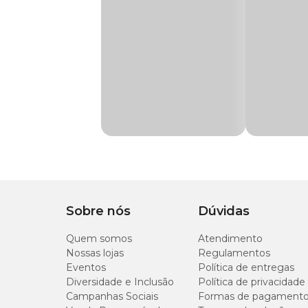
Finalidade
Nutrição
Composição
Composição
Casca de pínus/eucal
Casca de pínus/eucalipto moída e compostada e fibra ou pó
Apresentação
Embalagem de 20kg
Informações Técnicas
CE (mS/cm)
0,8
CRA (%)
50
U (%)
50
Sobre nós
Dúvidas
Quem somos
Atendimento
D (kg/m³)
350
Nossas lojas
Regulamentos
Eventos
Política de entregas
pH
6,2
Diversidade e Inclusão
Política de privacidade
Campanhas Sociais
Formas de pagament