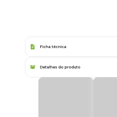
Ficha técnica
Marca
Biomix
Detalhes do produto
Gênero
Unissex
Substrato para Plantas, Mudas e Plantio Org
Tipo de produto
Substrato
O
Substrato para Plantas, Mudas e Plantio Orgânic
pronto para uso na produçâo de mudas em cultivos orgânic
Plantas indicadas
Plantas, Mudas e Pla
Traga mais vida e beleza às suas plantas! Só aqui na Cobas
incrível! Compre pelo site, app ou venha nos visitar em uma