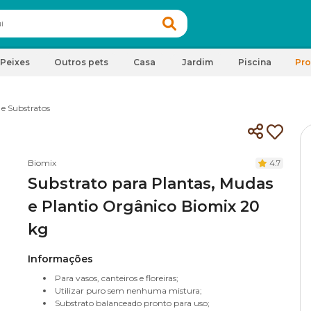
Peixes
Outros pets
Casa
Jardim
Piscina
Pr
 e Substratos
Biomix
4.7
Substrato para Plantas, Mudas
e Plantio Orgânico Biomix 20
kg
Informações
Para vasos, canteiros e floreiras;
Utilizar puro sem nenhuma mistura;
Substrato balanceado pronto para uso;