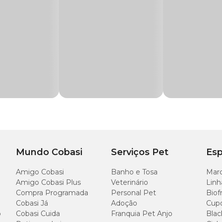
ipto moída e compostada e fibra ou pó de coco
 de coco.
Mundo Cobasi
Serviços Pet
Esp
Amigo Cobasi
Banho e Tosa
Marc
Amigo Cobasi Plus
Veterinário
Linh
Compra Programada
Personal Pet
Biof
Cobasi Já
Adoção
Cup
o
Cobasi Cuida
Franquia Pet Anjo
Blac