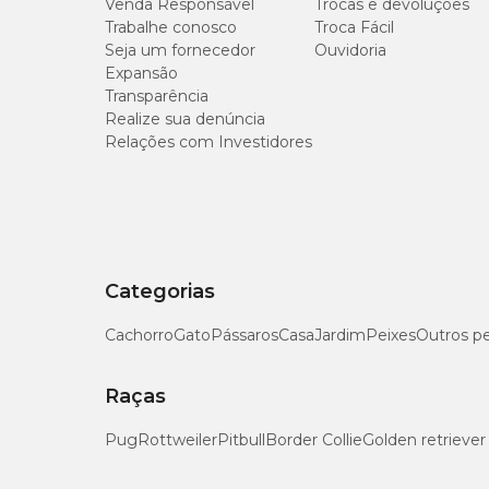
Venda Responsável
Trocas e devoluções
Trabalhe conosco
Troca Fácil
Seja um fornecedor
Ouvidoria
Expansão
Transparência
Realize sua denúncia
Relações com Investidores
Categorias
Cachorro
Gato
Pássaros
Casa
Jardim
Peixes
Outros p
Raças
Pug
Rottweiler
Pitbull
Border Collie
Golden retriever