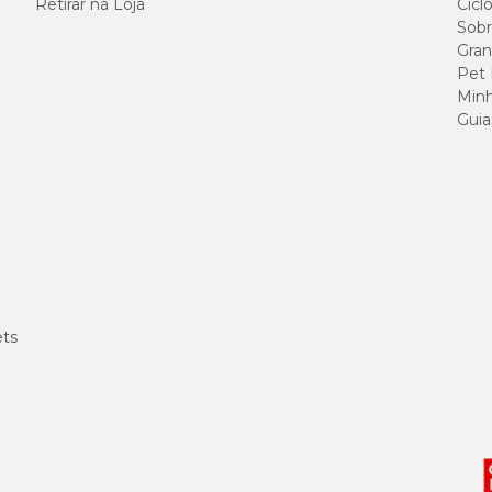
Retirar na Loja
Cicl
Sobr
Gran
Pet
Minh
Guia
ets