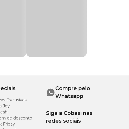
eciais
Compre pelo
Whatsapp
as Exclusivas
a Joy
resh
Siga a Cobasi nas
om de desconto
redes sociais
k Friday