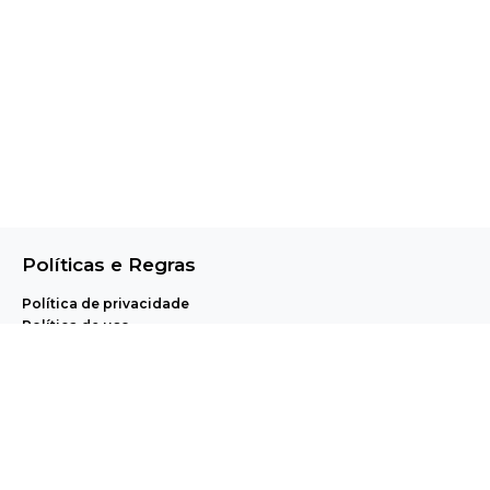
Políticas e Regras
Política de privacidade
Política de uso
Central de Ajuda e Regulamentos
A Pet Anjo realiza, através de uma plataforma proprietária de agendamento