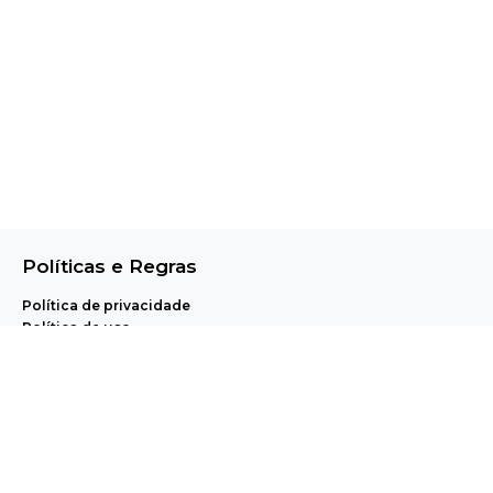
Políticas e Regras
Política de privacidade
Política de uso
Central de Ajuda e Regulamentos
A Pet Anjo realiza, através de uma plataforma proprietária de agendamento