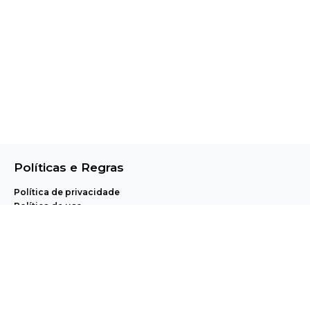
Políticas e Regras
Política de privacidade
Política de uso
Central de Ajuda e Regulamentos
A Pet Anjo realiza, através de uma plataforma proprietária de agendamento