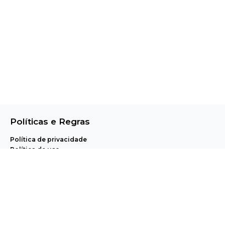
Políticas e Regras
Política de privacidade
Política de uso
Central de Ajuda e Regulamentos
A Pet Anjo realiza, através de uma plataforma proprietária de agendamento