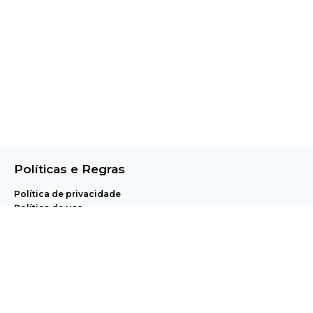
Políticas e Regras
Política de privacidade
Política de uso
Central de Ajuda e Regulamentos
A Pet Anjo realiza, através de uma plataforma proprietária de agendamento