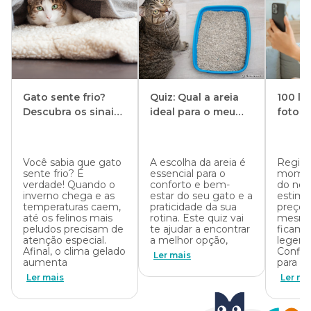
pouca água espontaneamente, o que pode favorecer problemas
renais.
Por isso, recomenda-se incentivar o consumo com fontes de água
ou espalhando potes em diferentes cômodos da casa. Além de
reduzir o risco de doenças, a boa hidratação deixa a pelagem mais
macia e brilhante.
Gato sente frio?
Quiz: Qual a areia
100 le
Descubra os sinais
ideal para o meu
foto 
e como aquecer
gato? Descubra
para u
seu pet no inverno
agora!
sociai
Você sabia que gato
A escolha da areia é
Regist
sente frio? É
essencial para o
momen
verdade! Quando o
conforto e bem-
do nos
inverno chega e as
estar do seu gato e a
estima
temperaturas caem,
praticidade da sua
preço,
até os felinos mais
rotina. Este quiz vai
mesmo
peludos precisam de
te ajudar a encontrar
ficam 
atenção especial.
a melhor opção,
legend
Afinal, o clima gelado
Confir
Ler mais
aumenta
para fo
Ler mais
Ler ma