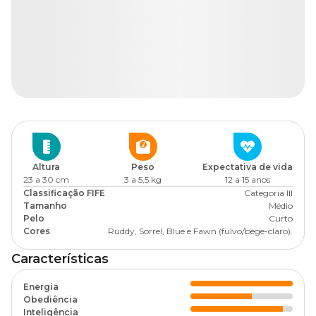
Altura
Peso
Expectativa de vida
23 a 30 cm
3 a 5,5 kg
12 a 15 anos
Classificação FIFE
Categoria III
Tamanho
Médio
Pelo
Curto
Cores
Ruddy, Sorrel, Blue e Fawn (fulvo/bege-claro).
Características
Energia
Obediência
Inteligência