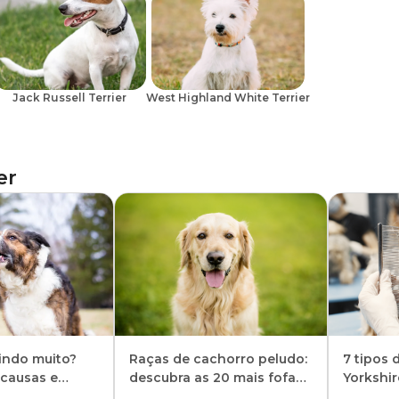
Jack Russell Terrier
West Highland White Terrier
er
indo muito?
Raças de cachorro peludo:
7 tipos 
 causas e
descubra as 20 mais fofas
Yorkshir
 pet parar
e encantadoras