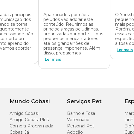
a das principais
Apaixonados por cães
O Yorksh
omunicação dos
peludos vão adorar este
pequenos
ando se torna
conteúdo! Reunimos as
mais popu
requentemente
principais raças peludinhas,
Porém, 
 necessidade não
organizadas por porte — dos
essas car
conforto ou
pequenos e encantadores
específi
to aprendido.
até os grandalhões de
a tosa d
, vamos abordar
presença imponente. Além
Ler mais
disso, preparamos
Ler mais
Mundo Cobasi
Serviços Pet
Esp
Amigo Cobasi
Banho e Tosa
Marc
Amigo Cobasi Plus
Veterinário
Linh
Compra Programada
Personal Pet
Biof
Cobasi Já
Adoção
Cup