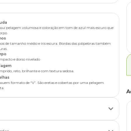
le é bastante sociável, ou seja, convive bem com crianças e outros
 higiene da pelagem, dos dentes, alimentação e a prática de
les seja harmoniosa, convém investir na socialização do animal com a
os devem ser moderados, principalmente em dias quentes, pois a raça
uda
sui pelagem volumosa e coloração em tom de azul mais escuro que
ambém ajuda a evitar a
luxação da patela
(joelho) do animal de
orpo.
ltos, sobretudo quando é filhote.
hos
os de tamanho médio e íris escura. Bordas das pálpebras também
uras.
rpo
pacto e dorso nivelado
lagem
prido, reto, brilhante e com textura sedosa.
elhas
suem formato de “V”. São eretas e cobertas por uma pelagem
ta.
A
rrier deve priorizar rações de alto valor energético e precisa da