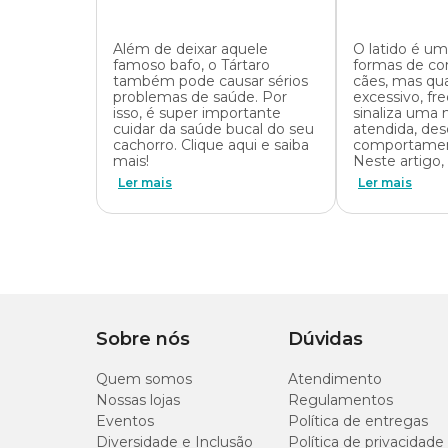
Além de deixar aquele
O latido é um
famoso bafo, o Tártaro
formas de c
também pode causar sérios
cães, mas qu
problemas de saúde. Por
excessivo, f
isso, é super importante
sinaliza uma
cuidar da saúde bucal do seu
atendida, des
cachorro. Clique aqui e saiba
comportamen
mais!
Neste artigo
Ler mais
Ler mais
Sobre nós
Dúvidas
Quem somos
Atendimento
Nossas lojas
Regulamentos
Eventos
Política de entregas
Diversidade e Inclusão
Política de privacidade