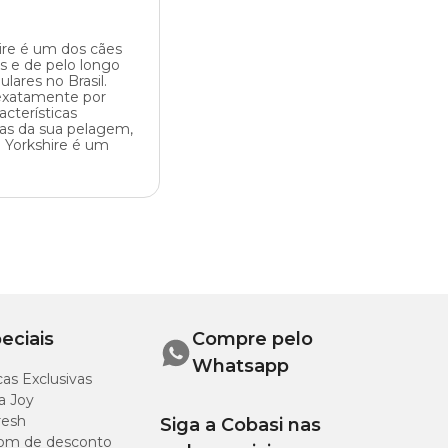
ire é um dos cães
 e de pelo longo
lares no Brasil.
exatamente por
acterísticas
cas da sua pelagem,
o Yorkshire é um
eciais
Compre pelo
Whatsapp
as Exclusivas
a Joy
resh
Siga a Cobasi nas
om de desconto