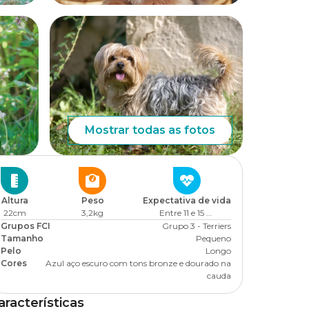
Mostrar todas as fotos
Altura
Peso
Expectativa de vida
22cm
3,2kg
Entre 11 e 15 anos
Grupos FCI
Grupo 3 - Terriers
Tamanho
Pequeno
Pelo
Longo
Cores
Azul aço escuro com tons bronze e dourado na
cauda
aracterísticas