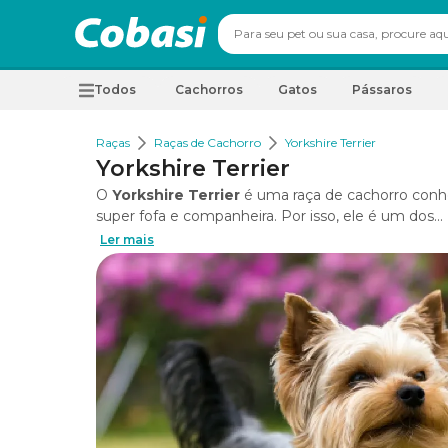
Todos
Cachorros
Gatos
Pássaros
Raças
Raças de Cachorro
Yorkshire Terrier
Yorkshire Terrier
O
Yorkshire Terrier
é uma raça de cachorro conh
super fofa e companheira. Por isso, ele é um dos...
Ler mais