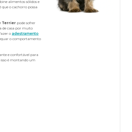
ine alimentos sólidos e
é que o cachorro possa
to importante que o tutor faça a escovação regular dos dentes do
por semana para evitar o surgimento de
tártaro
. Além disso,
mida enquanto o cão se diverte.
 Terrier
pode sofrer
ra de casa por muito
fazer o
adestramento
 adequar o comportamento
ante e confortável para
r isso é montando um