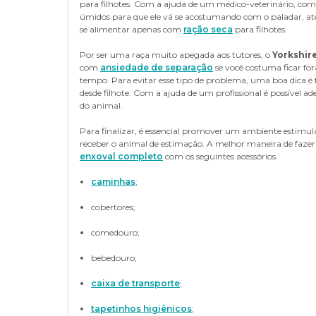
para filhotes. Com a ajuda de um médico-veterinário, comb
úmidos para que ele vá se acostumando com o paladar, at
Por fim, há os cuidados com a higiene bucal do pet. É mui
se alimentar apenas com
ração seca
para filhotes.
animal. A recomendação é fazer higienização duas vezes 
mordedores dentais
ajudam na remoção de restos de co
Por ser uma raça muito apegada aos tutores, o
Yorkshire
com
ansiedade de separação
se você costuma ficar fo
tempo. Para evitar esse tipo de problema, uma boa dica é 
desde filhote. Com a ajuda de um profissional é possível
do animal.
Para finalizar, é essencial promover um ambiente estimul
receber o animal de estimação. A melhor maneira de faze
enxoval completo
com os seguintes acessórios.
caminhas
;
cobertores;
comedouro;
bebedouro;
caixa de transporte
;
tapetinhos higiênicos
;