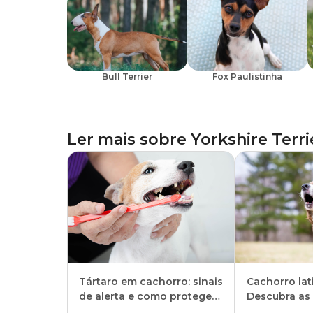
Bull Terrier
Fox Paulistinha
Ler mais sobre
Yorkshire Terri
Tártaro em cachorro: sinais
Cachorro lat
de alerta e como proteger
Descubra as
seu pet dos riscos
como fazer o