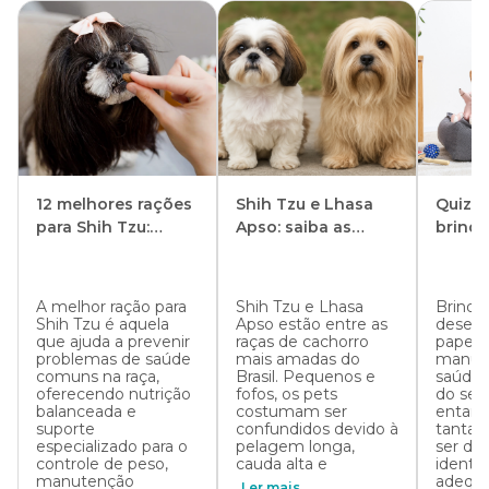
12 melhores rações
Shih Tzu e Lhasa
Quiz: 
para Shih Tzu:
Apso: saiba as
brinqu
opções para
diferenças e
para 
filhotes, adultos,
semelhanças entre
cacho
cães com pele
as raças
A melhor ração para
Shih Tzu e Lhasa
Brinqu
sensível e mais
Shih Tzu é aquela
Apso estão entre as
desem
que ajuda a prevenir
raças de cachorro
papel c
problemas de saúde
mais amadas do
manut
comuns na raça,
Brasil. Pequenos e
saúde f
oferecendo nutrição
fofos, os pets
do seu
balanceada e
costumam ser
entant
suporte
confundidos devido à
tantas
especializado para o
pelagem longa,
ser des
controle de peso,
cauda alta e
identif
manutenção
adequa
Ler mais