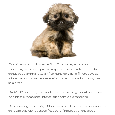
animal, conforme tabela abaixo:
evitar passeios e atividades com muito sol;
adestramento para evitar coprofagia;
dieta balanceada com ração para a espécie;
visitas frequentes ao veterinário para monitoramento da
saúde.
Os cuidados com filhotes de Shih Tzu começam com a
alimentação, pois ela precisa respeitar o desenvolvimento da
dentição do animal. Até a 4ª semana de vida, o filhote deve se
alimentar exclusivamente de leite materno ou substitutos, caso
seja órfão.
Da 4ª a 8ª semana, deve ser feito o desmame gradual, incluindo
papinhas e ração seca intercaladas com o aleitamento.
Depois do segundo mês, o filhote deve se alimentar exclusivamente
de ração tradicional, específicas para filhotes. A orientação é