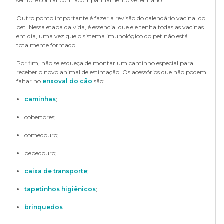
sempre contar com acompanhamento veterinário.
Outro ponto importante é fazer a revisão do calendário vacinal do
pet. Nessa etapa da vida, é essencial que ele tenha todas as vacinas
em dia, uma vez que o sistema imunológico do pet não está
totalmente formado.
Por fim, não se esqueça de montar um cantinho especial para
receber o novo animal de estimação. Os acessórios que não podem
faltar no
enxoval do cão
são:
caminhas
;
cobertores;
comedouro;
bebedouro;
caixa de transporte
;
tapetinhos higiênicos
;
brinquedos
.