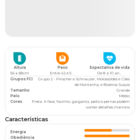
Altura
Peso
Expectativa de vida
56 a 68cm
Entre 42 e 50kg
De 8 a 10 anos
Grupos FCI
Grupo 2 - Pinscher e Schnauzer, Molossóides e Cães
de Montanha, e Boieiros Suiços
Tamanho
Grande
Pelo
Médio
Cores
Preta. A face, focinho, garganta, peito e pernas podem
conter detalhes marrons
Características
Energia
Obediência