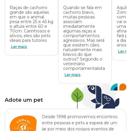
combi
Raças de cachorro
Quando se fala em
Aquile
raça
grande são aquelas
cachorro bravo,
Zorro?
em que o animal
muitas pessoas
como 
pesa entre 25 e 45 kg
associam
vai se
e altura entre 60 e
imediatamente
uma tar
70cm. Carinhosos e
algumas raças a
afinal,
ativos, eles são pets
comportamentos
fará pa
ideais para tutores
agressivos. Mas será
a dia 
que existem cães
anos. 
Ler mais
naturalmente mais
Ler ma
bravos do que
outros? Segundo o
veterinário
comportamentalista
Ler mais
Adote um pet
Desde 1998 promovemos encontros
entre pessoas e pets a espera de um
lar por meio dos nossos eventos de