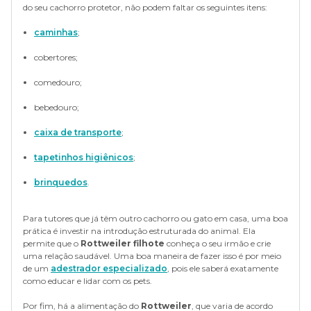
do seu cachorro protetor, não podem faltar os seguintes itens:
caminhas
;
cobertores;
comedouro;
bebedouro;
caixa de transporte
;
tapetinhos higiênicos
;
brinquedos
.
Para tutores que já têm outro cachorro ou gato em casa, uma boa
prática é investir na introdução estruturada do animal. Ela
permite que o
Rottweiler filhote
conheça o seu irmão e crie
uma relação saudável. Uma boa maneira de fazer isso é por meio
de um
adestrador especializado
, pois ele saberá exatamente
como educar e lidar com os pets.
Por fim, há a alimentação do
Rottweiler
, que varia de acordo