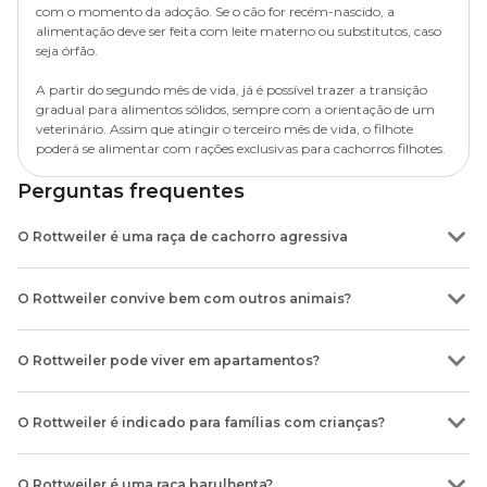
com o momento da adoção. Se o cão for recém-nascido, a
alimentação deve ser feita com leite materno ou substitutos, caso
seja órfão.
A partir do segundo mês de vida, já é possível trazer a transição
gradual para alimentos sólidos, sempre com a orientação de um
veterinário. Assim que atingir o terceiro mês de vida, o filhote
poderá se alimentar com rações exclusivas para cachorros filhotes.
Perguntas frequentes
O Rottweiler é uma raça de cachorro agressiva
Não, apesar de sua aparência brava, o Rottweiler é um cachorro dócil,
apegado aos seus tutores e obediente. Porém, para evitar que ele
O Rottweiler convive bem com outros animais?
desenvolva a agressividade quando adultos, o ideal é fazer o
adestramento desde filhote.
Sim, o Rottweiler pode conviver bem com outros animais de estimação.
No entanto, é essencial que seja feita e socialização adequada entre os
O Rottweiler pode viver em apartamentos?
pets, garantindo que a relação entre eles seja pacífica e harmoniosa.
Apesar de não recomendado por causa de seu porte, é possível ser tutor
de um
Rottweiler
mesmo em espaços menores. Mas, para isso, você
O Rottweiler é indicado para famílias com crianças?
precisa se comprometer em oferecer estímulos físicos e mentais como,
por exemplo, caminhadas duas vezes ao dia e interagir com mordedores,
Sim, os cães
Rottweiler
são ótimos companheiros para as crianças,
bolinhas e outros
brinquedos
.
desde que socializados corretamente. Além disso, é necessário que as
O Rottweiler é uma raça barulhenta?